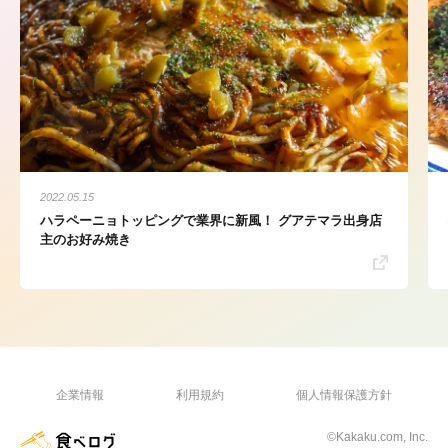
2022.05.15
ハラペーニョトッピングで業界に新風！ グアテマラ出身店
主のお好み焼き
企業情報
利用規約
個人情報保護方針
©Kakaku.com, Inc.