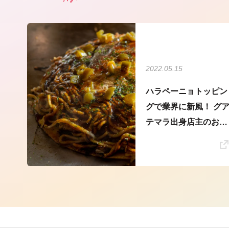
2022.05.15
ハラペーニョトッピン
グで業界に新風！ グ
テマラ出身店主のお好
み焼き