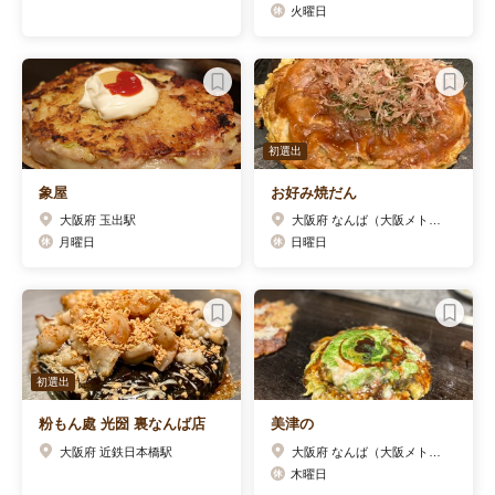
火曜日
初選出
象屋
お好み焼だん
大阪府 玉出駅
大阪府 なんば（大阪メトロ）駅
月曜日
日曜日
初選出
粉もん處 光圀 裏なんば店
美津の
大阪府 近鉄日本橋駅
大阪府 なんば（大阪メトロ）駅
木曜日