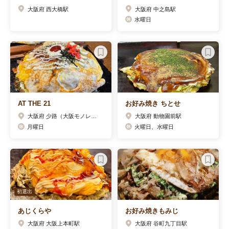
大阪府 西大橋駅
大阪府 中之島駅
水曜日
AT THE 21
お好み焼き ちとせ
大阪府 少路（大阪モノレール）駅
大阪府 動物園前駅
月曜日
火曜日、水曜日
初選出
あじくらや
お好み焼きもみじ
大阪府 大阪上本町駅
大阪府 谷町九丁目駅