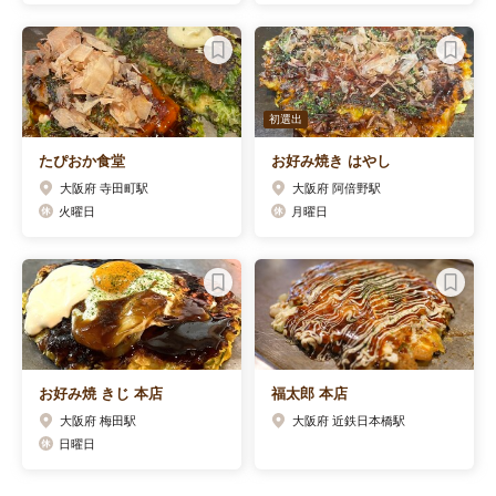
初選出
たぴおか食堂
お好み焼き はやし
大阪府 寺田町駅
大阪府 阿倍野駅
火曜日
月曜日
お好み焼 きじ 本店
福太郎 本店
大阪府 梅田駅
大阪府 近鉄日本橋駅
日曜日