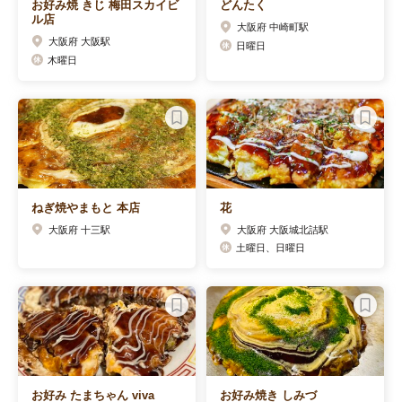
お好み焼 きじ 梅田スカイビ
どんたく
ル店
大阪府 中崎町駅
大阪府 大阪駅
日曜日
木曜日
ねぎ焼やまもと 本店
花
大阪府 十三駅
大阪府 大阪城北詰駅
土曜日、日曜日
お好み たまちゃん viva
お好み焼き しみづ