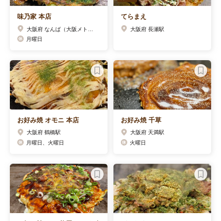
味乃家 本店
てらまえ
大阪府 なんば（大阪メトロ）駅
大阪府 長瀬駅
月曜日
お好み焼 オモニ 本店
お好み焼 千草
大阪府 鶴橋駅
大阪府 天満駅
月曜日、火曜日
火曜日