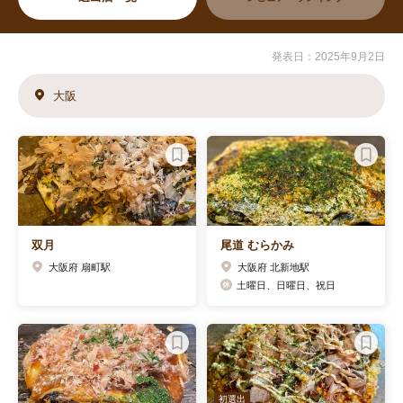
発表日：2025年9月2日
大阪
双月
尾道 むらかみ
大阪府 扇町駅
大阪府 北新地駅
土曜日、日曜日、祝日
初選出