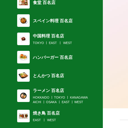
食堂 百名店
スペイン料理 百名店
2018.08.31
ピッツァマニアが厳選！秋の前に食べ
中国料理 百名店
夏野菜＆ピリ辛ピッツァ
TOKYO
EAST
WEST
ハンバーガー 百名店
とんかつ 百名店
ラーメン 百名店
HOKKAIDO
TOKYO
KANAGAWA
AICHI
OSAKA
EAST
WEST
焼き鳥 百名店
EAST
WEST