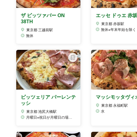
ザ ピッツァバー ON
エッセ ドゥエ 赤
38TH
東京都 赤坂駅
無休※年末年始を除く
東京都 三越前駅
無休
ピッツェリア パーレンテ
マッシモッタヴィ
ッシ
東京都 永福町駅
水
東京都 池尻大橋駅
月曜日※祝日が月曜日の場合火曜日になります。