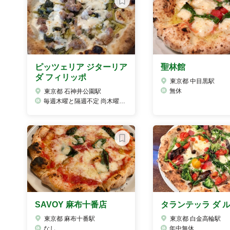
ピッツェリア ジターリア
聖林館
ダ フィリッポ
東京都 中目黒駅
無休
東京都 石神井公園駅
毎週木曜と隔週不定 尚木曜日が祝日の場合水曜日 その他不定休
SAVOY 麻布十番店
タランテッラ ダ 
東京都 麻布十番駅
東京都 白金高輪駅
なし
年中無休