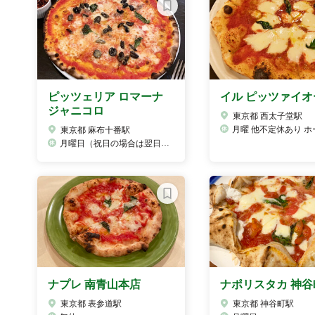
ピッツェリア ロマーナ
イル ピッツァイオ
ジャニコロ
東京都 西太子堂駅
月曜 他不定休あり ホームページ、Instagramにてお
東京都 麻布十番駅
月曜日（祝日の場合は翌日）第2,4火曜日のランチはお休み
ナプレ 南青山本店
ナポリスタカ 神谷
東京都 表参道駅
東京都 神谷町駅