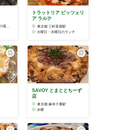
トラットリア ピッツェリ
ア ラルテ
曜日)
東京都 三軒茶屋駅
火曜日・水曜日のランチ
SAVOY とまととちーず
店
東京都 麻布十番駅
水曜