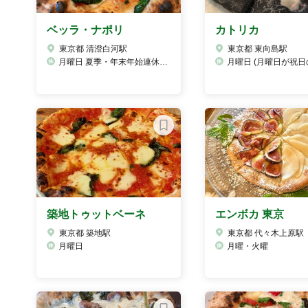
ベッラ・ナポリ
カトリカ
東京都 清澄白河駅
東京都 東向島駅
月曜日 夏季・年末年始連休有
月曜日 (月曜日が祝日の場合は火
築地トゥットベーネ
エンボカ 東京
東京都 築地駅
東京都 代々木上原駅
月曜日
月曜・火曜