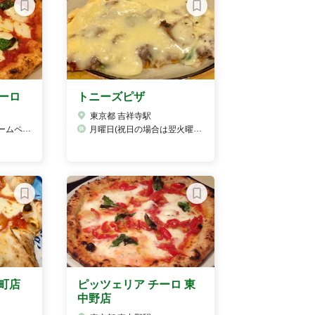
ーロ
トニーズピザ
東京都 吉祥寺駅
知らせ致します。
月曜日(祝日の場合は翌火曜日)
町店
ピッツェリア チーロ 東
中野店