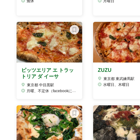
無休
月曜日
ピッツエリア エ トラッ
ZUZU
トリア ダ イーサ
東京都 東武練馬駅
水曜日、木曜日
東京都 中目黒駅
月曜、不定休（facebookに掲載）