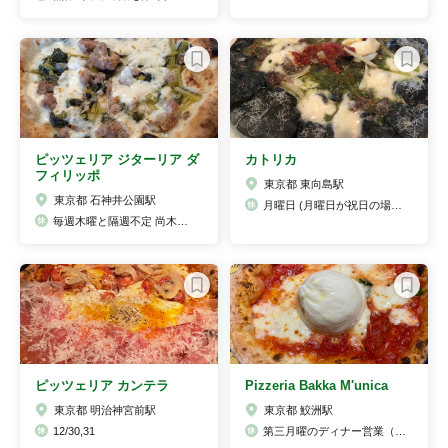
ピッツェリア ジターリア ダ
カトリカ
フィリッポ
東京都 東向島駅
東京都 石神井公園駅
月曜日 (月曜日が祝日の場合は火曜日)
毎週木曜と隔週不定 尚木曜日が祝日の場合水曜日 その他不定休
ピッツェリア カンテラ
Pizzeria Bakka M'unica
東京都 明治神宮前駅
東京都 鮫洲駅
12/30,31
第三月曜のディナー営業（ランチはやっています））