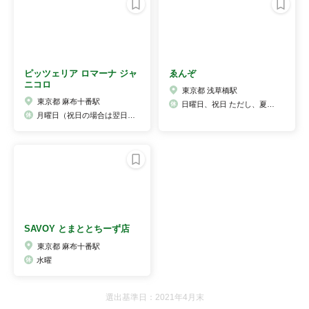
ピッツェリア ロマーナ ジャ
ゑんぞ
ニコロ
東京都 浅草橋駅
東京都 麻布十番駅
日曜日、祝日 ただし、夏季休業や臨時休業等がある場合がございますので、電話で要確認
月曜日（祝日の場合は翌日）第2,4火曜日のランチはお休み
SAVOY とまととちーず店
東京都 麻布十番駅
水曜
選出基準日：2021年4月末