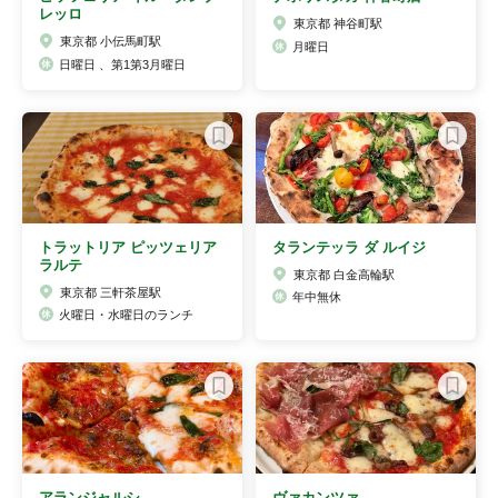
レッロ
東京都 神谷町駅
東京都 小伝馬町駅
月曜日
日曜日 、第1第3月曜日
トラットリア ピッツェリア
タランテッラ ダ ルイジ
ラルテ
東京都 白金高輪駅
東京都 三軒茶屋駅
年中無休
火曜日・水曜日のランチ
アランジャルシ
ヴァカンツァ