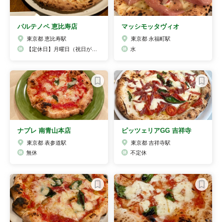
パルテノペ 恵比寿店
マッシモッタヴィオ
東京都 恵比寿駅
東京都 永福町駅
【定休日】月曜日（祝日が月曜日の場合は休み） 年末年始、夏季休業日
水
ナプレ 南青山本店
ピッツェリアGG 吉祥寺
東京都 表参道駅
東京都 吉祥寺駅
無休
不定休