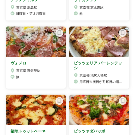
東京都 湯島駅
東京都 恵比寿駅
日曜日・第３月曜日
無
ヴォメロ
ピッツェリア パーレンテッ
シ
東京都 東銀座駅
東京都 池尻大橋駅
無
月曜日※祝日が月曜日の場合火曜日になります。
築地トゥットベーネ
ピッツァダバッボ