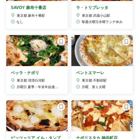
SAVOY 麻布十番店
ラ・トリプレッタ
東京都 麻布十番駅
東京都 武蔵小山駅
なし
毎週火曜日水曜ランチ休み
ベッラ・ナポリ
ベントエマーレ
東京都 清澄白河駅
東京都 不動前駅
月曜日 夏季・年末年始連休有
月曜、第１火曜
ピッツェリア イル・タンブ
ナポリスタカ 神谷町店