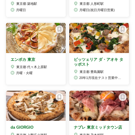
東京都 築地駅
東京都 人形町駅
月曜日
月曜日(祝日月曜日営業)
エンボカ 東京
ピッツェリア ダ・アオキ タ
ッポスト
東京都 代々木上原駅
東京都 豊島園駅
月曜・火曜
20年1月現在テスト営業中の為要確認
da GIORGIO
ナプレ 東京ミッドタウン店
東京都 上野広小路駅
東京都 乃木坂駅