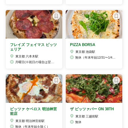
フレイズ フェイマス ピッツ
PIZZA BORSA
ェリア
東京都 池袋駅
東京都 六本木駅
無休（年末年始12/31〜1/4ランチまで休み1／4ディナーから営業します）
月曜日(※祝日の場合は翌火曜日がお休み) その他不定休有り
ピッツァ ケベロス 明治神宮
ザ ピッツァバー ON 38TH
前店
東京都 三越前駅
東京都 明治神宮前駅
無休
無休（年末年始を除く）