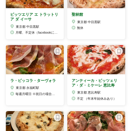
ピッツエリア エ トラットリ
聖林館
ア ダ イーサ
東京都 中目黒駅
東京都 中目黒駅
無休
月曜、不定休（facebookに掲載）
ラ・ピッコラ・ターヴォラ
アンティーカ・ピッツェリ
ア・ダ・ミケーレ 恵比寿
東京都 永福町駅
東京都 恵比寿駅
毎週月曜日 ※祝日の場合は振替え
不定 （年末年始休みあり）