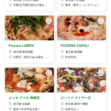
月曜日(月曜日祝日の場合は火曜日が振替休日となります。)
無休（東京ミッドタウンに準ずる）
Pizzeria LUMEN
PIZZERIA CAPOLI
東京都 東新宿駅
東京都 新宿駅
日曜日（祝日がある場合、変則でお休み頂く場合がございますので、必ずお電話にてご確認下さい）
年末年始
エッセ ドゥエ 赤坂店
ピッツァ ストラーダ
東京都 赤坂駅
東京都 麻布十番駅
無休※年末年始を除く
定休日なし