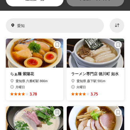
愛知
らぁ麺 紫陽花
ラーメン専門店 徳川町 如水
愛知県 六番町駅 866m
愛知県 森下駅 591m
月曜日
火曜日
3.78
3.75