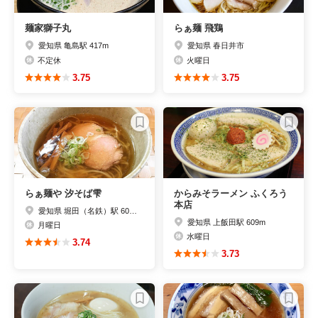
麺家獅子丸
らぁ麺 飛鶏
愛知県 亀島駅 417m
愛知県 春日井市
不定休
火曜日
3.75
3.75
らぁ麺や 汐そば雫
からみそラーメン ふくろう
本店
愛知県 堀田（名鉄）駅 607m
愛知県 上飯田駅 609m
月曜日
水曜日
3.74
3.73