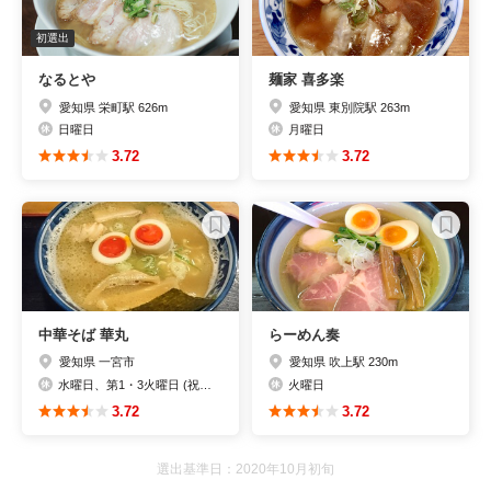
初選出
なるとや
麺家 喜多楽
愛知県 栄町駅 626m
愛知県 東別院駅 263m
日曜日
月曜日
3.72
3.72
中華そば 華丸
らーめん奏
愛知県 一宮市
愛知県 吹上駅 230m
水曜日、第1・3火曜日 (祝日は営業し翌日休業）
火曜日
3.72
3.72
選出基準日：2020年10月初旬