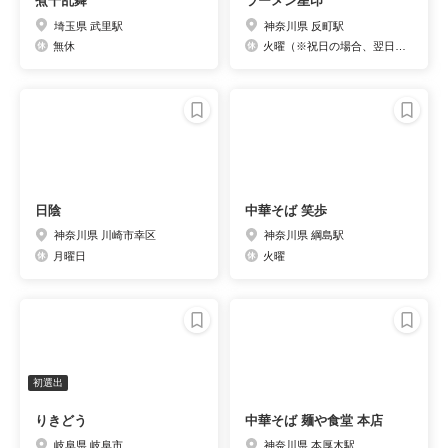
煮干乱舞
ラーメン星印
埼玉県 武里駅
神奈川県 反町駅
無休
火曜（※祝日の場合、翌日代休）
日陰
中華そば 笑歩
神奈川県 川崎市幸区
神奈川県 綱島駅
月曜日
火曜
初選出
りきどう
中華そば 麺や食堂 本店
岐阜県 岐阜市
神奈川県 本厚木駅