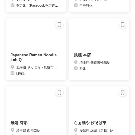
不定休 （Facebookをご確認下さい）
年中無休
Japanese Ramen Noodle
狼煙 本店
Lab Q
埼玉県 鉄道博物館駅
北海道 さっぽろ（札幌市営）駅
無休
日曜日
麺処 有彩
らぁ麺や 汐そば雫
埼玉県 西川口駅
愛知県 堀田（名鉄）駅