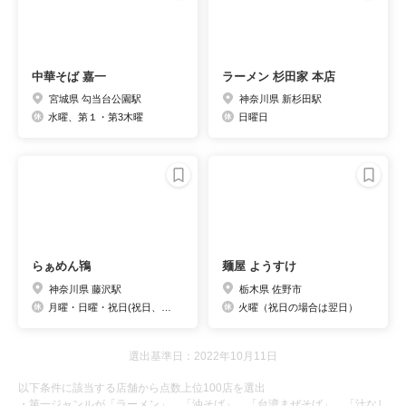
中華そば 嘉一
ラーメン 杉田家 本店
宮城県 勾当台公園駅
神奈川県 新杉田駅
水曜、第１・第3木曜
日曜日
らぁめん鴇
麺屋 ようすけ
神奈川県 藤沢駅
栃木県 佐野市
月曜・日曜・祝日(祝日、日曜は臨時営業あり)
火曜（祝日の場合は翌日）
選出基準日：2022年10月11日
以下条件に該当する店舗から点数上位100店を選出
・第一ジャンルが「ラーメン」、「油そば」、「台湾まぜそば」、「汁なし