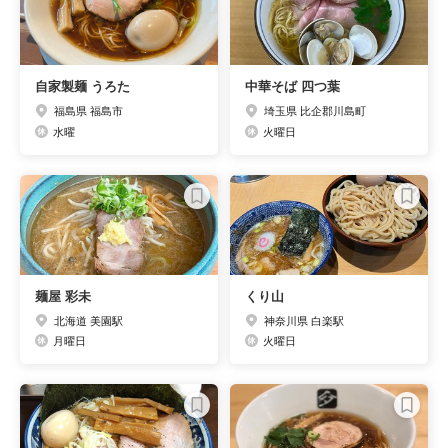
自家製麺 うろた
中華そば 四つ葉
福島県 福島市
埼玉県 比企郡川島町
水曜
火曜日
麺屋 彩未
くり山
北海道 美園駅
神奈川県 白楽駅
月曜日
火曜日