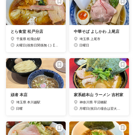
とら食堂 松戸分店
中華そば よしかわ 上尾店
千葉県 松飛台駅
埼玉県 上尾市
火曜日(祝祭日関係無く)【月一回、連休あり】
日曜日
頑者 本店
家系総本山 ラーメン 吉村家
埼玉県 本川越駅
神奈川県 平沼橋駅
日曜
月曜日(祝日の場合は翌火曜日)、年末年始