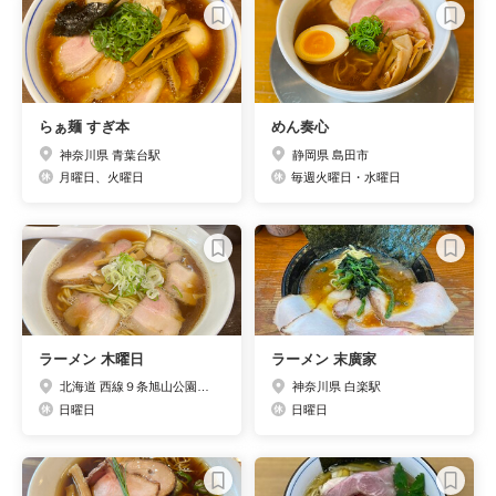
らぁ麺 すぎ本
めん奏心
神奈川県 青葉台駅
静岡県 島田市
月曜日、火曜日
毎週火曜日・水曜日
ラーメン 木曜日
ラーメン 末廣家
北海道 西線９条旭山公園通駅
神奈川県 白楽駅
日曜日
日曜日