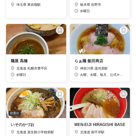
埼玉県 東岩槻駅
栃木県 佐野市
水曜日
麺屋 高橋
らぁ麺 飯田商店
北海道 札幌市豊平区
神奈川県 湯河原駅
水曜日
火曜、水曜。毎月、公式ＨＰとtwitterにて休業日の発表あり。
初選出
いそのかづお
MEN-EIJI HIRAGISHI BASE
北海道 資生館小学校前駅
北海道 南平岸駅