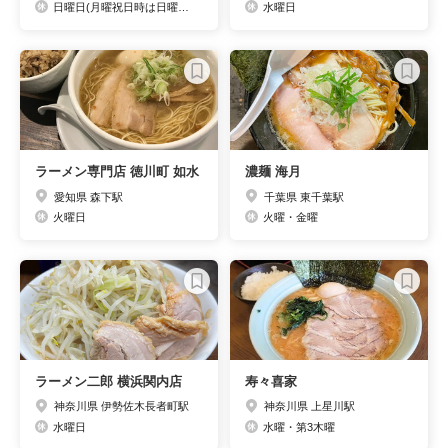
日曜日(月曜祝日時は日曜営業の月曜定休) お昼営業時は水曜日定休。
水曜日
ラーメン専門店 徳川町 如水
濃麺 海月
愛知県 森下駅
千葉県 東千葉駅
火曜日
火曜・金曜
ラーメン二郎 横浜関内店
寿々喜家
神奈川県 伊勢佐木長者町駅
神奈川県 上星川駅
水曜日
水曜・第3木曜