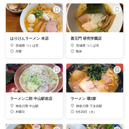
はりけんラーメン 本店
喜元門 研究学園店
茨城県 つくば市
茨城県 つくば市
月曜
無休
ラーメン二郎 中山駅前店
ラーメン 環2家
神奈川県 中山駅
神奈川県 下永谷駅
木曜日
9月20日（火）