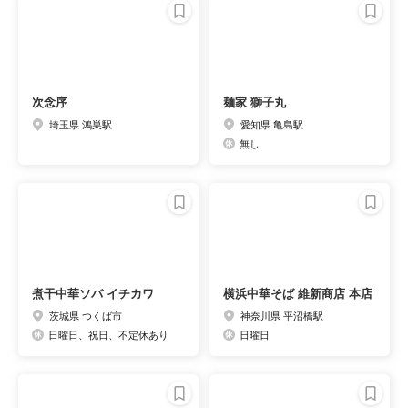
次念序
麺家 獅子丸
埼玉県 鴻巣駅
愛知県 亀島駅
無し
煮干中華ソバ イチカワ
横浜中華そば 維新商店 本店
茨城県 つくば市
神奈川県 平沼橋駅
日曜日、祝日、不定休あり
日曜日