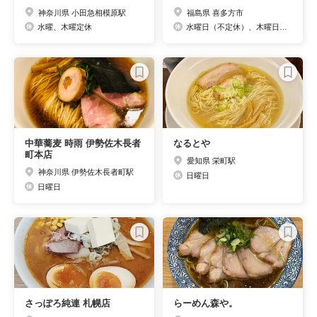
神奈川県 小田急相模原駅
福島県 喜多方市
水曜、木曜定休
水曜日（不定休）、木曜日（祝日は営業）
中華蕎麦 時雨 伊勢佐木長者
なるとや
町本店
愛知県 栄町駅
神奈川県 伊勢佐木長者町駅
日曜日
日曜日
さっぽろ純連 札幌店
らーめん森や。