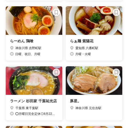
らーめん 鶏喰
らぁ麺 紫陽花
神奈川県 吉野町駅
愛知県 六番町駅
日曜、祝日、月曜
月曜・火曜
ラーメン 杉田家 千葉祐光店
豚星。
千葉県 東千葉駅
神奈川県 元住吉駅
⭕️月曜日完全定休◎8月22日(月)～8月26日(金)夏期休暇