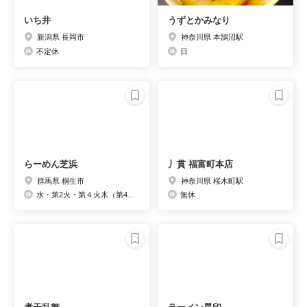
いち井
うずとかみなり
新潟県 長岡市
神奈川県 本鵠沼駅
不定休
日
らーめん芝浜
丿貫 福富町本店
群馬県 桐生市
神奈川県 桜木町駅
水・第2火・第４火木（第4火曜週）
無休