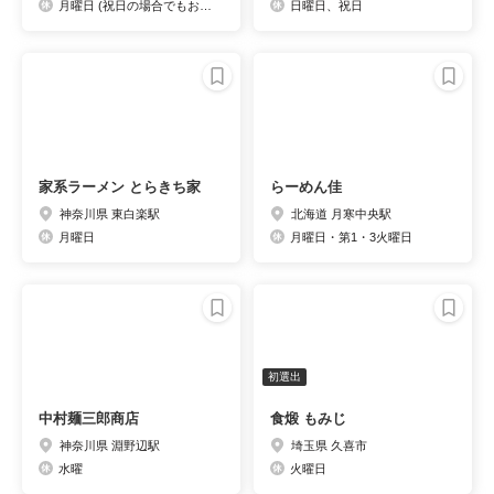
月曜日 (祝日の場合でもお休みです。)
日曜日、祝日
家系ラーメン とらきち家
らーめん佳
神奈川県 東白楽駅
北海道 月寒中央駅
月曜日
月曜日・第1・3火曜日
初選出
中村麺三郎商店
食煅 もみじ
神奈川県 淵野辺駅
埼玉県 久喜市
水曜
火曜日