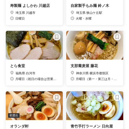
寿製麺 よしかわ 川越店
自家製手もみ麺 鈴ノ木
埼玉県 川越市
埼玉県 狭山ケ丘駅
日曜日
火曜・水曜
とら食堂
支那蕎麦屋 藤花
福島県 白河市
神奈川県 横浜市都筑区
月曜日（祝日の場合は営業、翌日休み）
月曜日（第一・第三は月・火連休）
初選出
オランダ軒
青竹手打ラーメン 日向屋