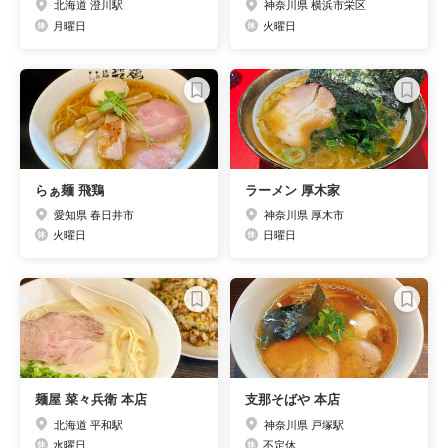
北海道 澄川駅
神奈川県 横浜市栄区
月曜日
火曜日
らぁ麺 飛鶏
ラーメン 厚木家
愛知県 春日井市
神奈川県 厚木市
火曜日
日曜日
麺屋 菜々兵衛 本店
支那そばや 本店
北海道 平和駅
神奈川県 戸塚駅
水曜日
不定休