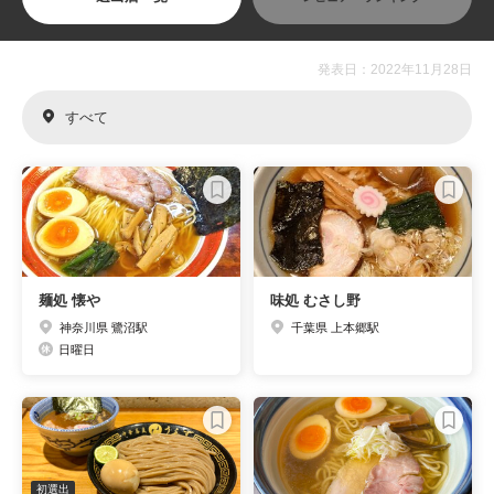
発表日：2022年11月28日
すべて
麺処 懐や
味処 むさし野
神奈川県 鷺沼駅
千葉県 上本郷駅
日曜日
初選出