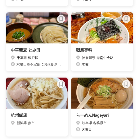
中華蕎麦 とみ田
啜磨専科
千葉県 松戸駅
神奈川県 港南中央駅
水曜日※不定期にお休みさせていただく場合がございます。
木曜
杭州飯店
らーめんNageyari
新潟県 燕市
岐阜県 各務原市
火曜日