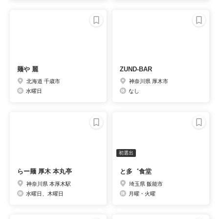
麺や 麗
ZUND-BAR
北海道 千歳市
神奈川県 厚木市
水曜日
なし
初選出
らー麺 ​厚木 本丸亭
と多゛食堂
神奈川県 本厚木駅
埼玉県 飯能市
水曜日、木曜日
月曜・火曜