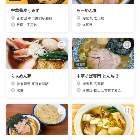
中華蕎麦うゑず
らーめん奏
山梨県 中巨摩郡昭和町
愛知県 吹上駅
日曜・不定休
火曜日
初選出
らぁめん夢
中華そば専門 とんちぼ
神奈川県 東神奈川駅
埼玉県 高麗駅
水曜
月曜日(祝日は営業することがあります)