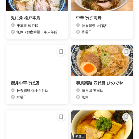
兎に角 松戸本店
中華そば 高野
千葉県 松戸駅
神奈川県 大口駅
無休（お盆時期・年末年始は休業）
月曜日
櫻井中華そば店
和風楽麺 四代目 ひのでや
神奈川県 保土ケ谷駅
埼玉県 蓮田駅
水曜日
無休
初選出