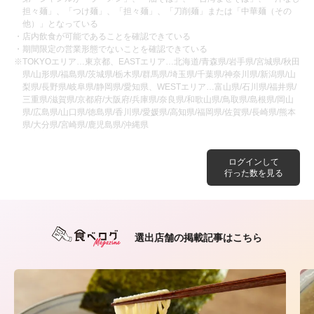
担々麺」、「つけ麺」、「担々麺」、「刀削麺」または「中華麺（その
他）」となっている
・店内飲食が可能であることを確認できている
・期間限定の営業形態でないことを確認できている
※TOKYOエリア…東京都、EASTエリア…北海道/青森県/岩手県/宮城県/秋田
県/山形県/福島県/茨城県/栃木県/群馬県/埼玉県/千葉県/神奈川県/新潟県/山
梨県/長野県/岐阜県/静岡県/愛知県、WESTエリア…富山県/石川県/福井県/
三重県/滋賀県/京都府/大阪府/兵庫県/奈良県/和歌山県/鳥取県/島根県/岡山
県/広島県/山口県/徳島県/香川県/愛媛県/高知県/福岡県/佐賀県/長崎県/熊本
県/大分県/宮崎県/鹿児島県/沖縄県
ログインして
行った数を見る
選出店舗の掲載記事はこちら