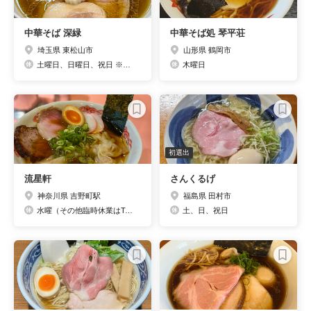
中華そば 深緑
中華そば処 琴平荘
埼玉県 東松山市
山形県 鶴岡市
土曜日、日曜日、祝日 ※まれに土日営業・夜営業もあるので公式twitter要確認
木曜日
初選出
流星軒
さんくるげ
神奈川県 吉野町駅
福島県 田村市
水曜（その他臨時休業はTwitterにて）
土、日、祝日