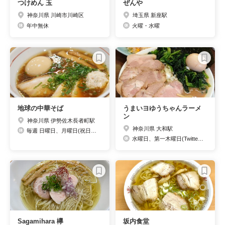
つけめん 玉
ぜんや
神奈川県 川崎市川崎区
埼玉県 新座駅
年中無休
火曜・水曜
地球の中華そば
うまいヨゆうちゃんラーメ
ン
神奈川県 伊勢佐木長者町駅
神奈川県 大和駅
毎週 日曜日、月曜日(祝日の場合も休み)
水曜日、第一木曜日(Twitterに臨休情報あり)
Sagamihara 欅
坂内食堂