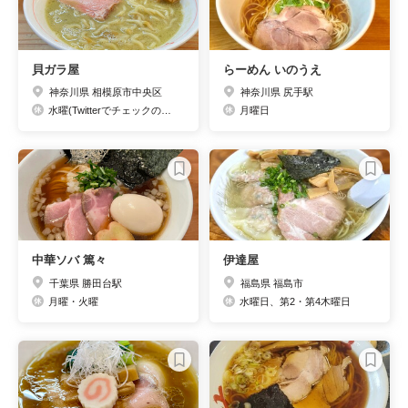
貝ガラ屋
らーめん いのうえ
神奈川県 相模原市中央区
神奈川県 尻手駅
水曜(Twitterでチェックのこと)
月曜日
中華ソバ 篤々
伊達屋
千葉県 勝田台駅
福島県 福島市
月曜・火曜
水曜日、第2・第4木曜日