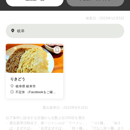
発表日：2023年12月5日
岐阜
りきどう
岐阜県 岐阜市
不定休 （Facebookをご確認下さい）
選出基準日：2023年8月16日
以下条件に該当する店舗から点数上位100店を選出
・選出基準日時点で、第一ジャンルが「ラーメン」、「つけ麺」、「油そ
ば・まぜそば」、「台湾まぜそば」、「担々麺」、「汁なし担々麺」また