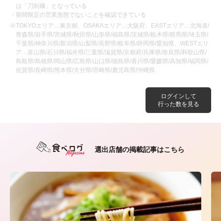
は「刀削麺」となっている
・期間限定の営業形態でないことを確認できている
※TOKYOエリア…東京都、OSAKAエリア…大阪府、EASTエリア…北海道/
青森県/岩手県/宮城県/秋田県/山形県/福島県/茨城県/栃木県/群馬県/埼玉県/
千葉県/神奈川県/新潟県/山梨県/長野県/岐阜県/静岡県/愛知県、WESTエリ
ア…富山県/石川県/福井県/三重県/滋賀県/京都府/兵庫県/奈良県/和歌山県/
鳥取県/島根県/岡山県/広島県/山口県/徳島県/香川県/愛媛県/高知県/福岡県/
佐賀県/長崎県/熊本県/大分県/宮崎県/鹿児島県/沖縄県
ログインして
行った数を見る
選出店舗の掲載記事はこちら