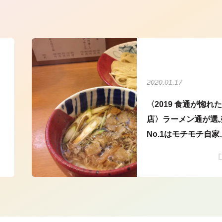
ら
2020.01.17
〈2019 食通が惚れた
ラ
店〉ラーメン通が選
No.1はモチモチ自家
麺の“つけ麺”