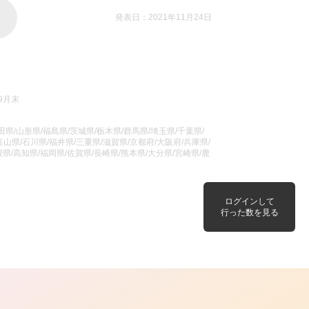
発表日：2021年11月24日
9月末
県/山形県/福島県/茨城県/栃木県/群馬県/埼玉県/千葉県/
山県/石川県/福井県/三重県/滋賀県/京都府/大阪府/兵庫県/
県/高知県/福岡県/佐賀県/長崎県/熊本県/大分県/宮崎県/鹿
ログインして
行った数を見る