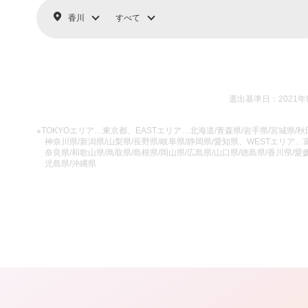
香川
すべて
選出基準日：2021年
※TOKYOエリア…東京都、EASTエリア…北海道/青森県/岩手県/宮城県/秋田
神奈川県/新潟県/山梨県/長野県/岐阜県/静岡県/愛知県、WESTエリア…富
奈良県/和歌山県/鳥取県/島根県/岡山県/広島県/山口県/徳島県/香川県/愛媛
児島県/沖縄県