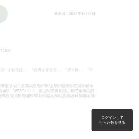
発表日：2023年12月5日
月16日
そば・まぜそば」、「台湾まぜそば」、「担々麺」、「汁
青森県/岩手県/宮城県/秋田県/山形県/福島県/茨城県/栃木
/愛知県、WESTエリア…富山県/石川県/福井県/三重県/滋賀
徳島県/香川県/愛媛県/高知県/福岡県/佐賀県/長崎県/熊本県/
ログインして
行った数を見る