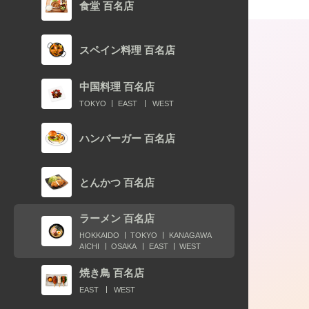
食堂 百名店
スペイン料理 百名店
中国料理 百名店
TOKYO
EAST
WEST
ハンバーガー 百名店
2021.02.10
とんかつ 百名店
ラーメン王が選ぶ、「今食べたい」ラ
ラーメン 百名店
ン5選（西日本編）
HOKKAIDO
TOKYO
KANAGAWA
AICHI
OSAKA
EAST
WEST
焼き鳥 百名店
EAST
WEST