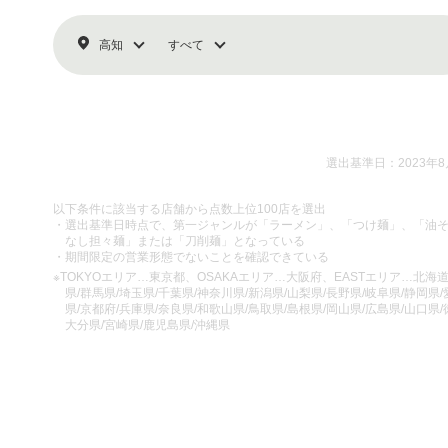
高知
すべて
選出基準日：2023年8
以下条件に該当する店舗から点数上位100店を選出
・選出基準日時点で、第一ジャンルが「ラーメン」、「つけ麺」、「油
なし担々麺」または「刀削麺」となっている
・期間限定の営業形態でないことを確認できている
※TOKYOエリア…東京都、OSAKAエリア…大阪府、EASTエリア…北海道/
県/群馬県/埼玉県/千葉県/神奈川県/新潟県/山梨県/長野県/岐阜県/静岡県
県/京都府/兵庫県/奈良県/和歌山県/鳥取県/島根県/岡山県/広島県/山口県/
大分県/宮崎県/鹿児島県/沖縄県