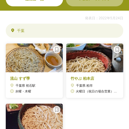
発表日：2022年5月24日
千葉
流山 すず季
竹やぶ 柏本店
千葉県 初石駅
千葉県 柏市
水曜・木曜
火曜日（祝日の場合営業）、年始