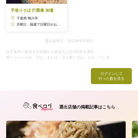
手造りそば 打墨庵 加瀬
千葉県 鴨川市
月曜日、隔週で日曜日がお休み
選出基準日：2022年4月20日
以下条件に該当する店舗から総合点上位100店を選出
第一ジャンルが「そば」または「立ち食いそば」となっている
ログインして
行った数を見る
選出店舗の掲載記事はこちら