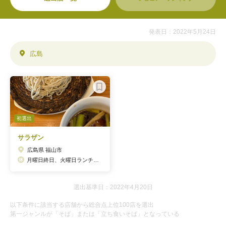
発表日：2022年5月24日
広島
初選出
サラザン
広島県 福山市
月曜日終日、火曜日ランチ、年末年始、ご予約のない夜の部
選出基準日：2022年4月20日
以下条件に該当する店舗から総合点上位100店を選出
第一ジャンルが「そば」または「立ち食いそば」となっている