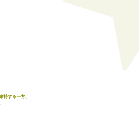
維持する一方、
、