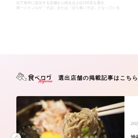
以下条件に該当する店舗から総合点上位100店を選出
第一ジャンルが「そば」または「立ち食いそば」となっている
選出店舗の掲載記事はこち
202
たこ
渋