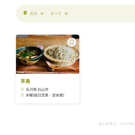
石川
すべて
草庵
石川県 白山市
木曜(祝日営業・翌休業)
選出基準日：2022年4