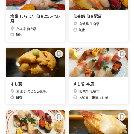
塩竈 しらはた 仙台エルパル
仙令鮨 仙台駅店
店
宮城県 仙台駅
宮城県 仙台駅
無休
無休
すし蓑
すし哲 本店
宮城県 勾当台公園駅
宮城県 塩竈市
日曜
木曜日（祝日は営業）