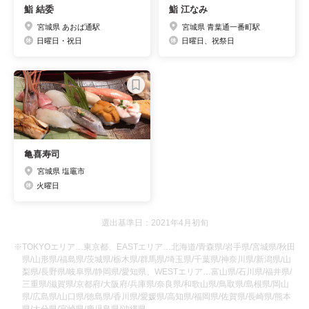
鮨 結委
鮨 江なみ
宮城県 あおば通駅
宮城県 青葉通一番町駅
日曜日・祝日
日曜日、祝祭日
亀喜寿司
宮城県 塩竈市
火曜日
選出基準日：2021年4月初旬
※TOKYOエリア…東京都、EASTエリア…北海道/青森県/岩手県/宮城県/秋田
県/山形県/福島県/茨城県/栃木県/群馬県/埼玉県/千葉県/神奈川県/新潟県/山
梨県/長野県/岐阜県/静岡県/愛知県、WESTエリア…富山県/石川県/福井県/
三重県/滋賀県/京都府/大阪府/兵庫県/奈良県/和歌山県/鳥取県/島根県/岡山
県/広島県/山口県/徳島県/香川県/愛媛県/高知県/福岡県/佐賀県/長崎県/熊本
県/大分県/宮崎県/鹿児島県/沖縄県