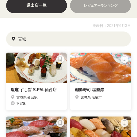
選出店一覧
レビュアーランキング
発表日：2021年6月3日
宮城
塩竈 すし哲 S-PAL仙台店
廻鮮寿司 塩釜港
宮城県 仙台駅
宮城県 塩竈市
不定休