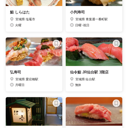
鮨 しらはた
小判寿司
宮城県 塩竈市
宮城県 青葉通一番町駅
火曜
日曜･祝日
弘寿司
仙令鮨 JR仙台駅 3階店
宮城県 愛宕橋駅
宮城県 仙台駅
月曜日
無休