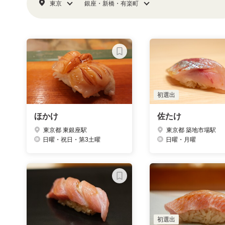
東京
銀座・新橋・有楽町
初選出
ほかけ
佐たけ
東京都 東銀座駅
東京都 築地市場駅
日曜・祝日・第3土曜
日曜・月曜
初選出