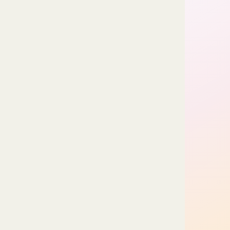
2019.06.26
江戸前寿司の勢いが止まらない！ 広尾
期待の新店オープン