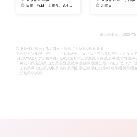
日曜、祝日、土曜夜、8月中旬、年末年始
水曜日
選出基準日：2022年5
以下条件に該当する店舗から総合点上位100店を選出
第一ジャンルが「寿司」、「回転寿司」または「立ち食い寿司」となっ
※TOKYOエリア…東京都、EASTエリア…北海道/青森県/岩手県/宮城県/秋田
神奈川県/新潟県/山梨県/長野県/岐阜県/静岡県/愛知県、WESTエリア…富
奈良県/和歌山県/鳥取県/島根県/岡山県/広島県/山口県/徳島県/香川県/愛媛
児島県/沖縄県