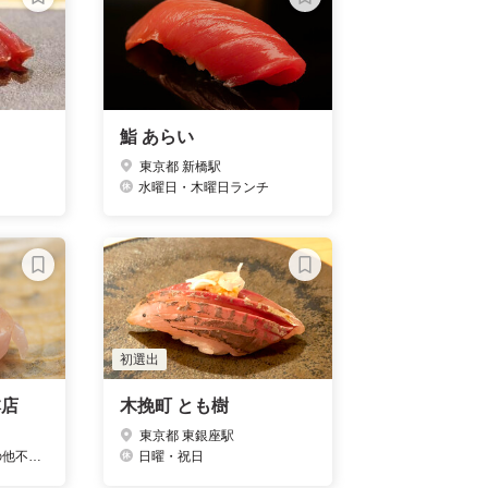
鮨 あらい
東京都 新橋駅
水曜日・木曜日ランチ
初選出
本店
木挽町 とも樹
東京都 東銀座駅
不定休
日曜・祝日