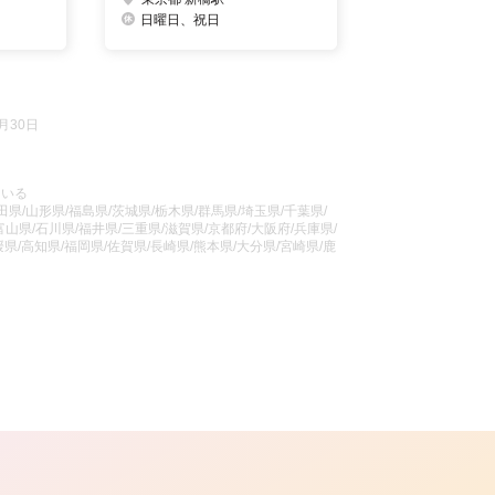
日曜日、祝日
月30日
ている
県/山形県/福島県/茨城県/栃木県/群馬県/埼玉県/千葉県/
山県/石川県/福井県/三重県/滋賀県/京都府/大阪府/兵庫県/
県/高知県/福岡県/佐賀県/長崎県/熊本県/大分県/宮崎県/鹿