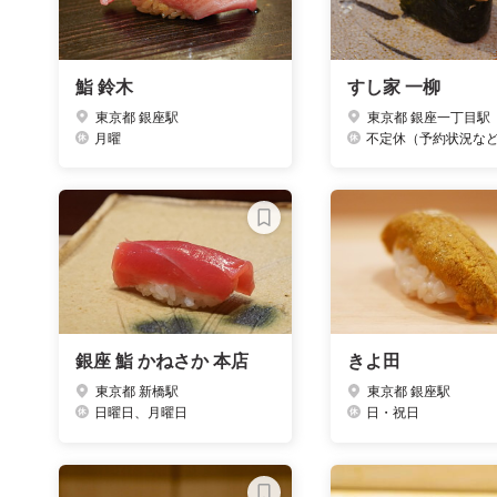
鮨 鈴木
すし家 一柳
東京都 銀座駅
東京都 銀座一丁目駅
月曜
不定休（予約状況などみて判断されるそ
銀座 鮨 かねさか 本店
きよ田
東京都 新橋駅
東京都 銀座駅
日曜日、月曜日
日・祝日