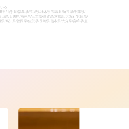
ている
県/山形県/福島県/茨城県/栃木県/群馬県/埼玉県/千葉県/
山県/石川県/福井県/三重県/滋賀県/京都府/大阪府/兵庫県/
県/高知県/福岡県/佐賀県/長崎県/熊本県/大分県/宮崎県/鹿
ら