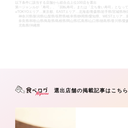
以下条件に該当する店舗から総合点上位100店を選出
第一ジャンルが「寿司」、「回転寿司」または「立ち食い寿司」となっ
※TOKYOエリア…東京都、EASTエリア…北海道/青森県/岩手県/宮城県/秋田
神奈川県/新潟県/山梨県/長野県/岐阜県/静岡県/愛知県、WESTエリア…富
奈良県/和歌山県/鳥取県/島根県/岡山県/広島県/山口県/徳島県/香川県/愛媛
児島県/沖縄県
選出店舗の掲載記事はこち