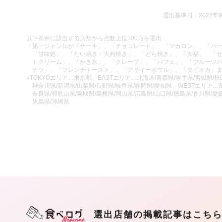
選出基準日：2022年
以下条件に該当する店舗から点数上位100店を選出
・第一ジャンルが「ケーキ」、「チョコレート」、「マカロン」、「バ
「甘味処」、「たい焼き・大判焼き」、「どら焼き」、「大福」、「
トクリーム」、「かき氷」、「クレープ」、「パフェ」、「フルーツ
ナツ」、「フレンチトースト」、「アサイーボウル」、「タピオカ」
※TOKYOエリア…東京都、EASTエリア…北海道/青森県/岩手県/宮城県/秋田
神奈川県/新潟県/山梨県/長野県/岐阜県/静岡県/愛知県、WESTエリア…富
奈良県/和歌山県/鳥取県/島根県/岡山県/広島県/山口県/徳島県/香川県/愛媛
児島県/沖縄県
選出店舗の掲載記事はこち