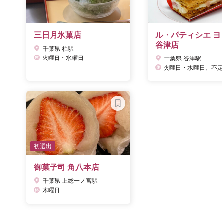
三日月氷菓店
ル・パティシエ ヨ
谷津店
千葉県 柏駅
火曜日・水曜日
千葉県 谷津駅
火曜日・水曜日、不定休 ※公式サイトに営業日カレ
初選出
御菓子司 角八本店
千葉県 上総一ノ宮駅
木曜日