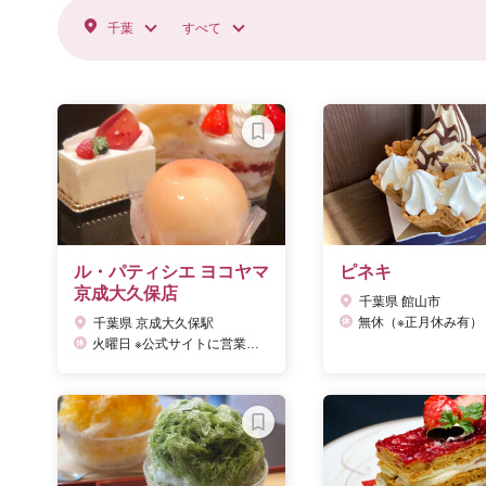
千葉
すべて
ル・パティシエ ヨコヤマ
ピネキ
京成大久保店
千葉県 館山市
無休（※正月休み有）
千葉県 京成大久保駅
火曜日 ※公式サイトに営業日カレンダーあり