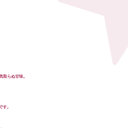
気取らぬ甘味。
らです。