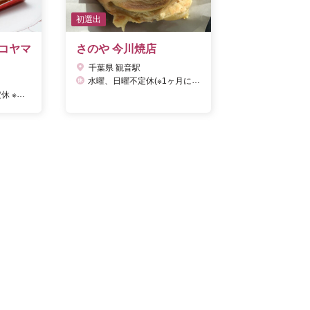
初選出
コヤマ
さのや 今川焼店
千葉県 観音駅
水曜、日曜不定休(※1ヶ月に1回休み)
ンダーあり