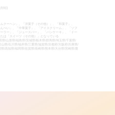
9月9日
ームクーヘン」、「洋菓子（その他）」、「和菓子」、
せんべい」、「中華菓子」、「アイスクリーム」、「ソフ
パーラー」、「ジュースバー」、「パンケーキ」、「ドー
または「スイーツ（その他）」となっている
県/山形県/福島県/茨城県/栃木県/群馬県/埼玉県/千葉県/
山県/石川県/福井県/三重県/滋賀県/京都府/大阪府/兵庫県/
県/高知県/福岡県/佐賀県/長崎県/熊本県/大分県/宮崎県/鹿
ら