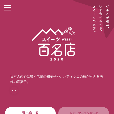
日本人の心に響く老舗の和菓子や、パティシエの技が冴える洗
練の洋菓子。
・・・
選出店一覧
レビュアーランキング