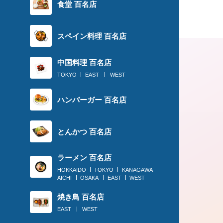
食堂 百名店
スペイン料理 百名店
中国料理 百名店
TOKYO
EAST
WEST
ハンバーガー 百名店
とんかつ 百名店
2018.03.15
ラーメン 百名店
HOKKAIDO
TOKYO
KANAGAWA
〈定食のススメ〉100年の歴史！東大
AICHI
OSAKA
EAST
WEST
唸る「菱田屋」日本一の生姜焼き
焼き鳥 百名店
EAST
WEST