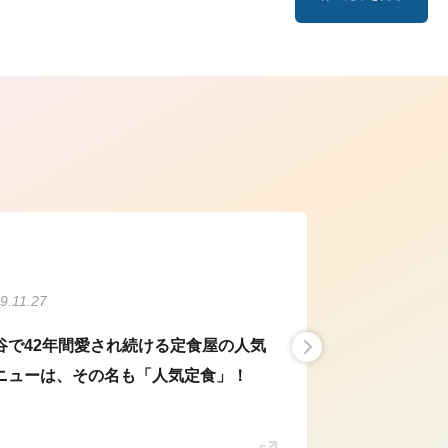
ら
9.11.27
谷で42年間愛され続ける定食屋の人気
ニューは、その名も「人気定食」！