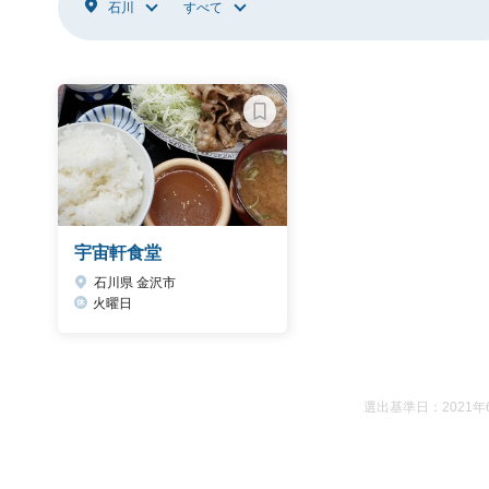
石川
すべて
宇宙軒食堂
石川県 金沢市
火曜日
選出基準日：2021年