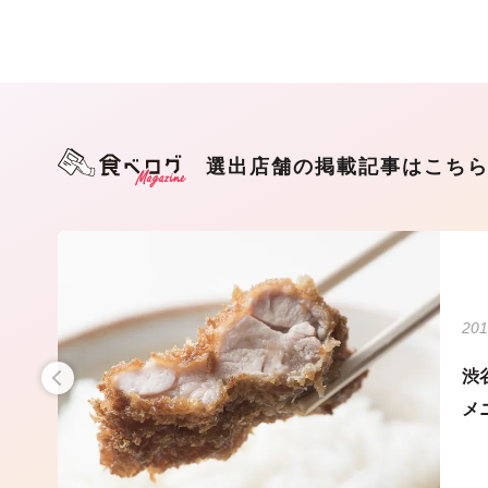
選出店舗の掲載記事はこち
201
生が
渋
メ