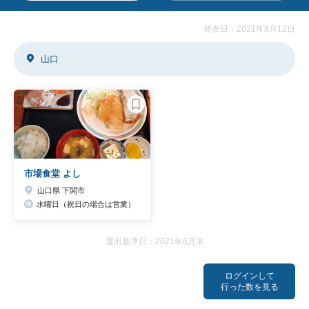
発表日：2021年8月12日
山口
市場食堂 よし
山口県 下関市
水曜日（祝日の場合は営業）
選出基準日：2021年6月末
ログインして
行った数を見る