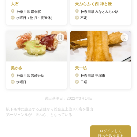
大石
天ぷらふく西 禅と匠
神奈川県 鎌倉駅
神奈川県 みなとみらい駅
水曜日（他 月１度連休）
不定
美かさ
天一坊
神奈川県 宮崎台駅
神奈川県 平塚市
水曜日
日曜
選出基準日：2022年3月14日
以下条件に該当する店舗から総合点上位100店を選出
第一ジャンルが「天ぷら」となっている
ログインして
行った数を見る