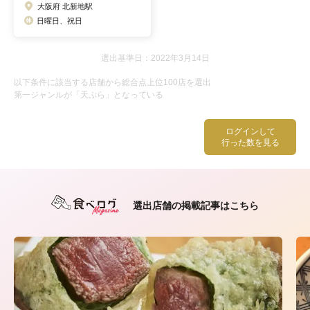
大阪府 北新地駅
日曜日、祝日
選出基準日：2022年3月14日
以下条件に該当する店舗から総合点上位100店を選出
第一ジャンルが「天ぷら」となっている
ログインして
行った数を見る
選出店舗の掲載記事はこちら