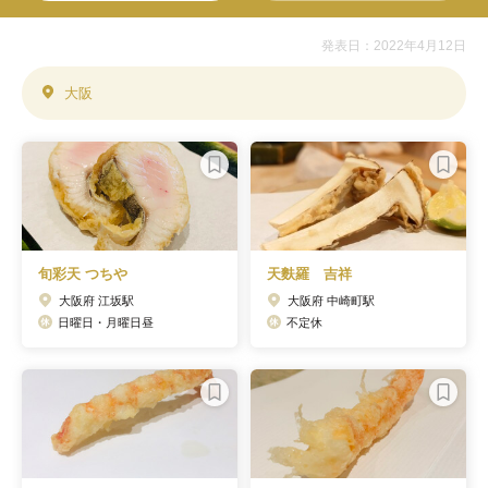
発表日：2022年4月12日
大阪
旬彩天 つちや
天麩羅 吉祥
大阪府 江坂駅
大阪府 中崎町駅
日曜日・月曜日昼
不定休