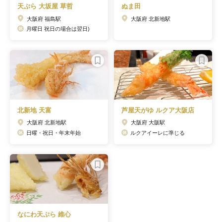
天ぷら 大坂屋 草哲
ぬま田
大阪府 福島駅
大阪府 北新地駅
月曜日 祝日の場合は翌日)
北新地 天富
芦屋天がゆ ルクア大阪店
大阪府 北新地駅
大阪府 大阪駅
日曜・祝日・年末年始
ルクアイーレに準じる
なにわ天ぷら 維心