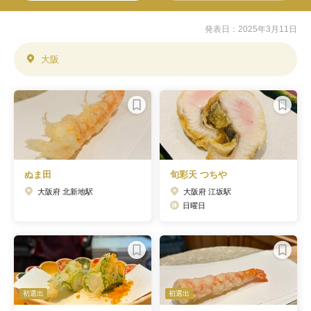
発表日：2025年3月11日
大阪
ぬま田
旬彩天 つちや
大阪府 北新地駅
大阪府 江坂駅
日曜日
初選出
初選出