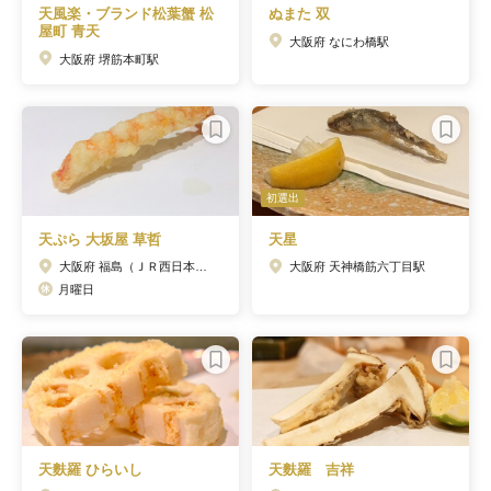
天風楽・ブランド松葉蟹 松
ぬまた 双
屋町 青天
大阪府 なにわ橋駅
大阪府 堺筋本町駅
初選出
天ぷら 大坂屋 草哲
天星
大阪府 福島（ＪＲ西日本）駅
大阪府 天神橋筋六丁目駅
月曜日
天麩羅 ひらいし
天麩羅 吉祥