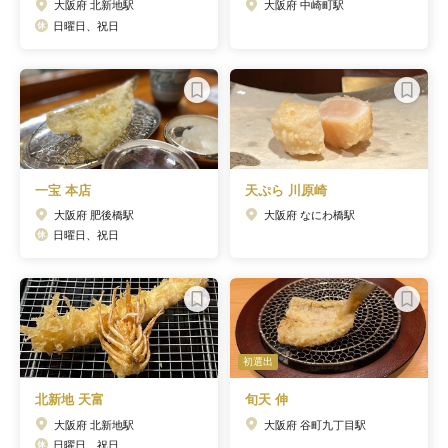
大阪府 北新地駅
大阪府 中崎町駅
日曜日、祝日
一宝 本店
天ぷら 川原崎
大阪府 肥後橋駅
大阪府 なにわ橋駅
日曜日、祝日
初選出
北新地 天富
旬天 伸
大阪府 北新地駅
大阪府 谷町九丁目駅
日曜日、祝日