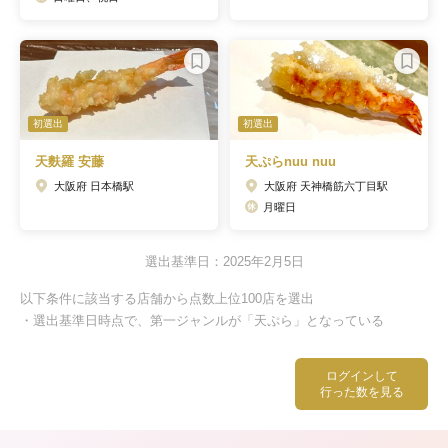
初選出
初選出
天麩羅 安藤
天ぷらnuu nuu
大阪府 日本橋駅
大阪府 天神橋筋六丁目駅
月曜日
選出基準日：2025年2月5日
以下条件に該当する店舗から点数上位100店を選出
・選出基準日時点で、第一ジャンルが「天ぷら」となっている
ログインして
行った数を見る