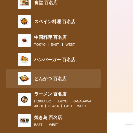
食堂 百名店
スペイン料理 百名店
2018.12.26
2018年、ビジネスパーソンたちの胃袋
中国料理 百名店
刺激した味トップ５
TOKYO
EAST
WEST
ハンバーガー 百名店
とんかつ 百名店
ラーメン 百名店
HOKKAIDO
TOKYO
KANAGAWA
AICHI
OSAKA
EAST
WEST
焼き鳥 百名店
EAST
WEST