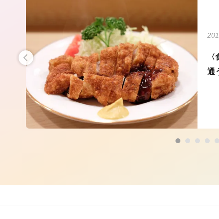
201
を
〈
通