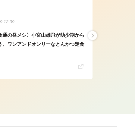
9.12.09
食通の昼メシ〉小宮山雄飛が幼少期から
う、ワンアンドオンリーなとんかつ定食