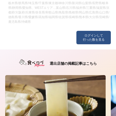
栃木県/群馬県/埼玉県/千葉県/東京都/神奈川県/新潟県/山梨県/長野県/岐阜
県/静岡県/愛知県、WESTエリア…富山県/石川県/福井県/三重県/滋賀県/京
都府/大阪府/兵庫県/奈良県/和歌山県/鳥取県/島根県/岡山県/広島県/山口県/
徳島県/香川県/愛媛県/高知県/福岡県/佐賀県/長崎県/熊本県/大分県/宮崎県/
鹿児島県/沖縄県
ログインして
行った数を見る
選出店舗の掲載記事はこちら