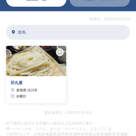
発表日：2022年3月15日
群馬
田丸屋
群馬県 渋川市
水曜日
選出基準日：2022年1月14日
以下条件に該当する店舗から総合点上位100店を選出
第一ジャンルが「うどん」または「カレーうどん」となっている
※EASTエリア…北海道/青森県/岩手県/宮城県/秋田県/山形県/福島県/茨城県/