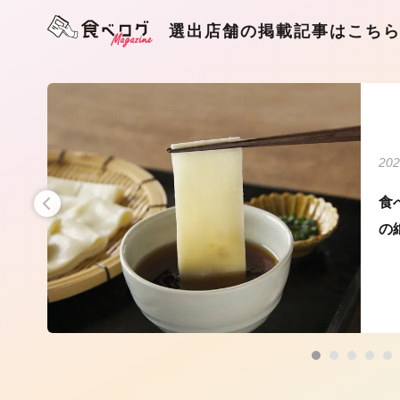
選出店舗の掲載記事はこち
202
うど
食
の