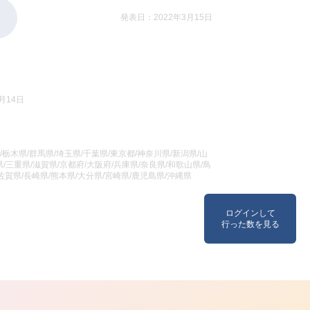
発表日：2022年3月15日
月14日
/栃木県/群馬県/埼玉県/千葉県/東京都/神奈川県/新潟県/山
/三重県/滋賀県/京都府/大阪府/兵庫県/奈良県/和歌山県/鳥
/佐賀県/長崎県/熊本県/大分県/宮崎県/鹿児島県/沖縄県
ログインして
行った数を見る