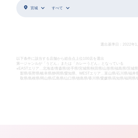
宮城
すべて
選出基準日：2022年1
以下条件に該当する店舗から総合点上位100店を選出
第一ジャンルが「うどん」または「カレーうどん」となっている
※EASTエリア…北海道/青森県/岩手県/宮城県/秋田県/山形県/福島県/茨城県
梨県/長野県/岐阜県/静岡県/愛知県、WESTエリア…富山県/石川県/福井県
取県/島根県/岡山県/広島県/山口県/徳島県/香川県/愛媛県/高知県/福岡県