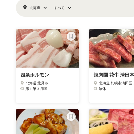
北海道
すべて
四条ホルモン
焼肉園 花牛 清田
北海道 北見市
北海道 札幌市清田区
第１第３月曜
無休