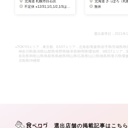
北海道 札幌市白石区
不定休 ※12/31,1/1,1/2,1/3は誠に勝手ながらお休みとさせて頂きます。
無休
選出基準日：2021年
※TOKYOエリア…東京都、EASTエリア…北海道/青森県/岩手県/宮城県/秋田
神奈川県/新潟県/山梨県/長野県/岐阜県/静岡県/愛知県、WESTエリア…富
奈良県/和歌山県/鳥取県/島根県/岡山県/広島県/山口県/徳島県/香川県/愛媛
児島県/沖縄県
選出店舗の掲載記事はこち