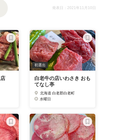
発表日：2021年11月10日
初選出
本店
白老牛の店いわさき おも
てなし亭
北海道 白老郡白老町
水曜日