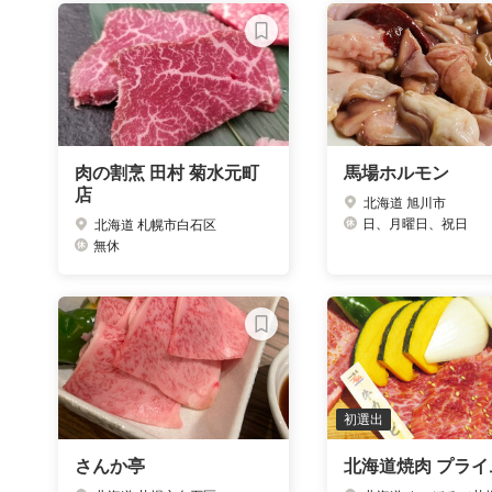
肉の割烹 田村 菊水元町
馬場ホルモン
店
北海道 旭川市
日、月曜日、祝日
北海道 札幌市白石区
無休
初選出
さんか亭
北海道焼肉 プライ