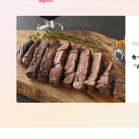
202
食
「