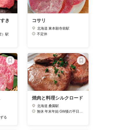
すすき
コサリ
北海道 東本願寺前駅
不定休
営）駅
通
焼肉と料理シルクロード
北海道 桑園駅
無休 年末年始 GW後の平日3日間30年5月7日～9日
準ずる