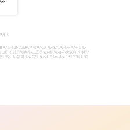
北海道 さっぽろ（札幌市営）駅
10月末
県/山形県/福島県/茨城県/栃木県/群馬県/埼玉県/千葉県/
山県/石川県/福井県/三重県/滋賀県/京都府/大阪府/兵庫県/
県/高知県/福岡県/佐賀県/長崎県/熊本県/大分県/宮崎県/鹿
ら