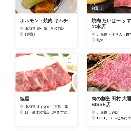
初選出
ホルモン・焼肉 キムチ
焼肉 たいはーら 
の本店
北海道 資生館小学校前駅
日曜日
北海道 すすきの（市
無休
綾屋
肉の割烹 田村 大
BISSE店
北海道 すすきの（市営）駅
日（連休の場合は休まず営業) 12／31 1/1
北海道 大通駅
12/31、1/1 ※ビルに