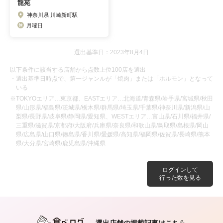
龍苑
神奈川県 川崎新町駅
月曜日
選出基準日：2023年8月4日
以下条件に該当する店舗から点数上位100店を選出
・選出基準日時点で、第一ジャンルが「焼肉」または「ホルモン」となって
いる
※TOKYOエリア…東京都、EASTエリア…北海道/青森県/岩手県/宮城県/秋田
県/山形県/福島県/茨城県/栃木県/群馬県/埼玉県/千葉県/神奈川県/新潟県/山
梨県/長野県/岐阜県/静岡県/愛知県、WESTエリア…富山県/石川県/福井県/
三重県/滋賀県/京都府/大阪府/兵庫県/奈良県/和歌山県/鳥取県/島根県/岡山
県/広島県/山口県/徳島県/香川県/愛媛県/高知県/福岡県/佐賀県/長崎県/熊本
県/大分県/宮崎県/鹿児島県/沖縄県
ログインして
行った数を見る