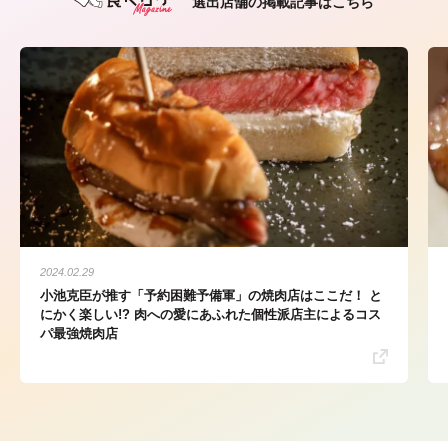
選出店舗の掲載記事はこちら
2024.02.29
小池克臣が推す「予約困難予備軍」の焼肉店はここだ！ と
にかく楽しい!? 肉への愛にあふれた個性派店主によるコス
パ最強焼肉店