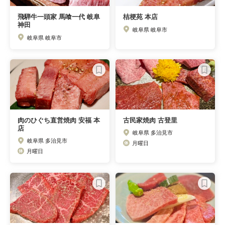
飛騨牛一頭家 馬喰一代 岐阜
桔梗苑 本店
神田
岐阜県 岐阜市
岐阜県 岐阜市
肉のひぐち直営焼肉 安福 本
古民家焼肉 古登里
店
岐阜県 多治見市
岐阜県 多治見市
月曜日
月曜日