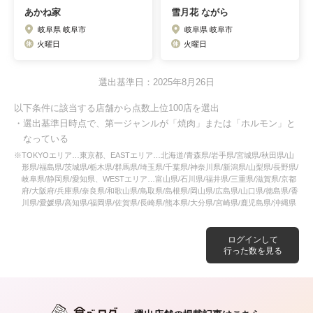
あかね家
雪月花 ながら
岐阜県 岐阜市
岐阜県 岐阜市
火曜日
火曜日
選出基準日：2025年8月26日
以下条件に該当する店舗から点数上位100店を選出
・選出基準日時点で、第一ジャンルが「焼肉」または「ホルモン」と
なっている
※TOKYOエリア…東京都、EASTエリア…北海道/青森県/岩手県/宮城県/秋田県/山
形県/福島県/茨城県/栃木県/群馬県/埼玉県/千葉県/神奈川県/新潟県/山梨県/長野県/
岐阜県/静岡県/愛知県、WESTエリア…富山県/石川県/福井県/三重県/滋賀県/京都
府/大阪府/兵庫県/奈良県/和歌山県/鳥取県/島根県/岡山県/広島県/山口県/徳島県/香
川県/愛媛県/高知県/福岡県/佐賀県/長崎県/熊本県/大分県/宮崎県/鹿児島県/沖縄県
ログインして
行った数を見る