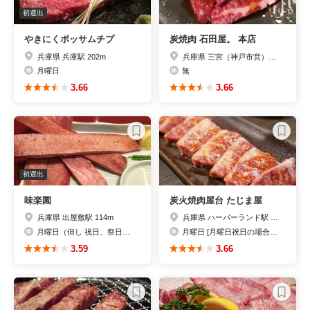
初選出
やきにくポッサムチプ
炭焼肉 石田屋。 本店
兵庫県 兵庫駅 202m
兵庫県 三宮（神戸市営）駅 67m
月曜日
無
3.66
3.66
初選出
味楽園
炭火焼肉屋台 たじま屋
兵庫県 出屋敷駅 114m
兵庫県 ハーバーランド駅 623m
月曜日（但し 祝日、祭日は営業で、翌日振り替え休業）
月曜日 [月曜日祝日の場合は営業、翌日火曜日振替休日］
3.59
3.66