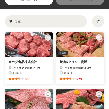
兵庫
初選出
初選出
オカダ食品株式会社
焼肉&グリル 貴坂
兵庫県 西元町駅 234m
兵庫県 新開地駅 333m
日曜日
水曜日
3.6
3.59