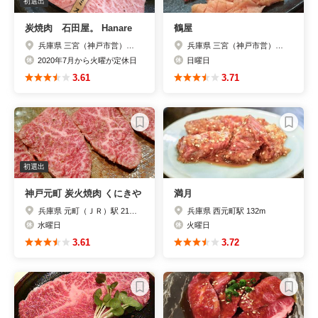
初選出
炭焼肉 石田屋。 Hanare
鶴屋
兵庫県 三宮（神戸市営）駅 22m
兵庫県 三宮（神戸市営）駅 229m
2020年7月から火曜が定休日
日曜日
3.61
3.71
初選出
神戸元町 炭火焼肉 くにきや
満月
兵庫県 元町（ＪＲ）駅 210m
兵庫県 西元町駅 132m
水曜日
火曜日
3.61
3.72