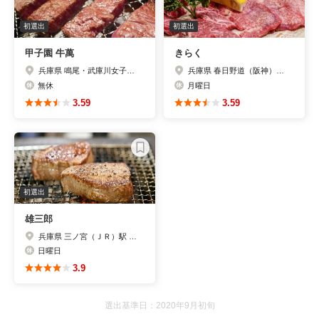
初選出
初選出
甲子園 牛萬
きらく
兵庫県 鳴尾・武庫川女子大前駅 665m
兵庫県 春日野道（阪神）駅 481m
無休
月曜日
3.59
3.59
初選出
雄三郎
兵庫県 三ノ宮（ＪＲ）駅 445m
日曜日
3.9
選出基準日：2020年9月初旬