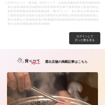
※TOKYOエリア…東京都、EASTエリア…北海道/青森県/岩手県/宮城県/秋田
県/山形県/福島県/茨城県/栃木県/群馬県/埼玉県/千葉県/神奈川県/新潟県/山
梨県/長野県/岐阜県/静岡県/愛知県、WESTエリア…富山県/石川県/福井県/
三重県/滋賀県/京都府/大阪府/兵庫県/奈良県/和歌山県/鳥取県/島根県/岡山
県/広島県/山口県/徳島県/香川県/愛媛県/高知県/福岡県/佐賀県/長崎県/熊本
県/大分県/宮崎県/鹿児島県/沖縄県
ログインして
行った数を見る
選出店舗の掲載記事はこちら