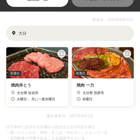
発表日：2022年8月23日
大分
初選出
初選出
焼肉井とう
焼肉 一力
大分県 佐伯市
大分県 別府市
火曜日・ 月に一度水曜日
木曜日
選出基準日：2022年8月1日
以下条件に該当する店舗から総合点上位100店を選出
・第一ジャンルが「焼肉」または「ホルモン」となっている
・店内飲食が可能であることを確認できている