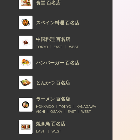
食堂 百名店
スペイン料理 百名店
中国料理 百名店
TOKYO
EAST
WEST
ハンバーガー 百名店
とんかつ 百名店
ラーメン 百名店
HOKKAIDO
TOKYO
KANAGAWA
AICHI
OSAKA
EAST
WEST
焼き鳥 百名店
EAST
WEST