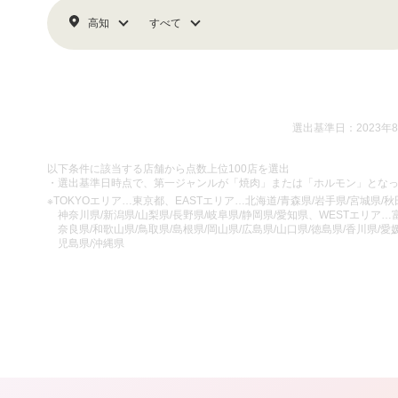
高知
すべて
選出基準日：2023年
以下条件に該当する店舗から点数上位100店を選出
・選出基準日時点で、第一ジャンルが「焼肉」または「ホルモン」とな
※TOKYOエリア…東京都、EASTエリア…北海道/青森県/岩手県/宮城県/秋田
神奈川県/新潟県/山梨県/長野県/岐阜県/静岡県/愛知県、WESTエリア…富
奈良県/和歌山県/鳥取県/島根県/岡山県/広島県/山口県/徳島県/香川県/愛媛
児島県/沖縄県