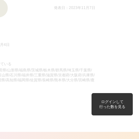
発表日：2023年11月7日
8月4日
っている
県/山形県/福島県/茨城県/栃木県/群馬県/埼玉県/千葉県/
山県/石川県/福井県/三重県/滋賀県/京都府/大阪府/兵庫県/
県/高知県/福岡県/佐賀県/長崎県/熊本県/大分県/宮崎県/鹿
ログインして
行った数を見る