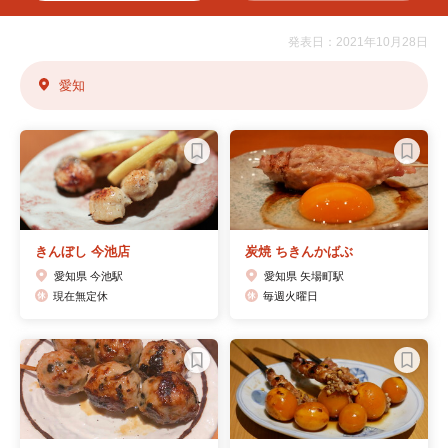
発表日：2021年10月28日
愛知
きんぼし 今池店
炭焼 ちきんかばぶ
愛知県 今池駅
愛知県 矢場町駅
現在無定休
毎週火曜日