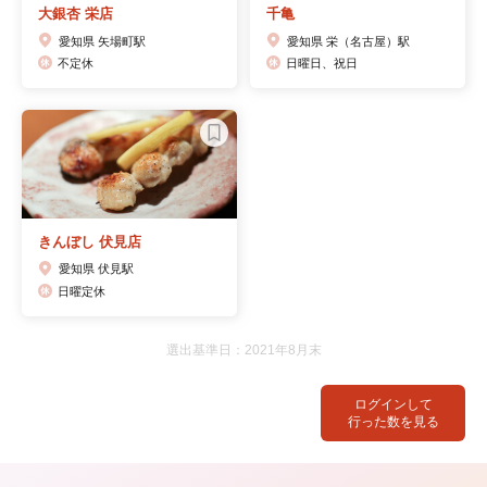
大銀杏 栄店
千亀
愛知県 矢場町駅
愛知県 栄（名古屋）駅
不定休
日曜日、祝日
きんぼし 伏見店
愛知県 伏見駅
日曜定休
選出基準日：2021年8月末
ログインして
行った数を見る