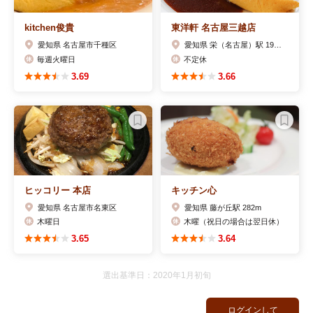
kitchen俊貴
東洋軒 名古屋三越店
愛知県 名古屋市千種区
愛知県 栄（名古屋）駅 191m
毎週火曜日
不定休
3.69
3.66
ヒッコリー 本店
キッチン心
愛知県 名古屋市名東区
愛知県 藤が丘駅 282m
木曜日
木曜（祝日の場合は翌日休）
3.65
3.64
選出基準日：2020年1月初旬
ログインして