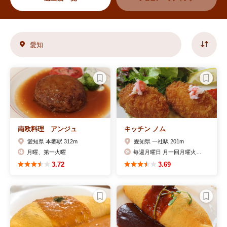
愛知
南欧料理 アンジュ
キッチン ノム
愛知県 本郷駅 312m
愛知県 一社駅 201m
月曜、第一火曜
毎週月曜日 月一回月曜火曜の連休
3.72
3.69