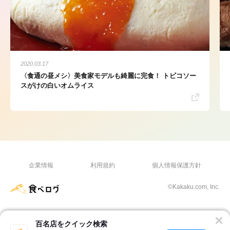
2020.03.17
〈食通の昼メシ〉美食家モデルも綺麗に完食！ トビコソー
スがけの白いオムライス
企業情報
利用規約
個人情報保護方針
©Kakaku.com, Inc.
百名店をクイック検索