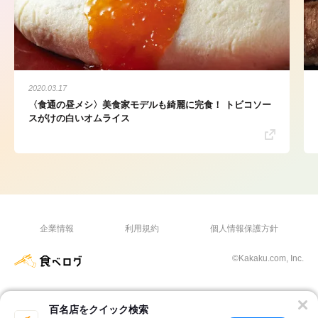
2020.03.17
〈食通の昼メシ〉美食家モデルも綺麗に完食！ トビコソー
スがけの白いオムライス
企業情報
利用規約
個人情報保護方針
©Kakaku.com, Inc.
百名店をクイック検索