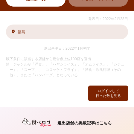
発表日：2022年2月28日
福島
選出基準日：2022年1月初旬
以下条件に該当する店舗から総合点上位100店を選出
第一ジャンルが「洋食」、「ハヤシライス」、「オムライス」、「シチュ
ー」、「スープ」、「コロッケ・フライ」、「洋食・欧風料理（その
他）」または「ハンバーグ」となっている
ログインして
行った数を見る
選出店舗の掲載記事はこちら