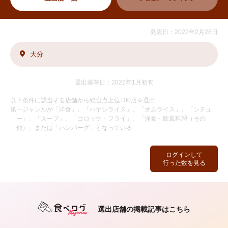
発表日：2022年2月28日
大分
選出基準日：2022年1月初旬
以下条件に該当する店舗から総合点上位100店を選出
第一ジャンルが「洋食」、「ハヤシライス」、「オムライス」、「シチュ
ー」、「スープ」、「コロッケ・フライ」、「洋食・欧風料理（その
他）」または「ハンバーグ」となっている
ログインして
行った数を見る
選出店舗の掲載記事はこちら