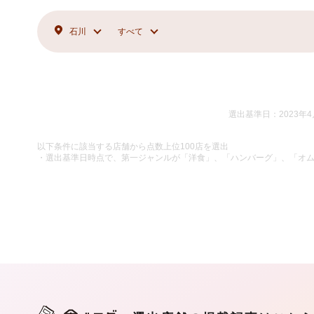
石川
すべて
選出基準日：2023年4
以下条件に該当する店舗から点数上位100店を選出
・選出基準日時点で、第一ジャンルが「洋食」、「ハンバーグ」、「オ