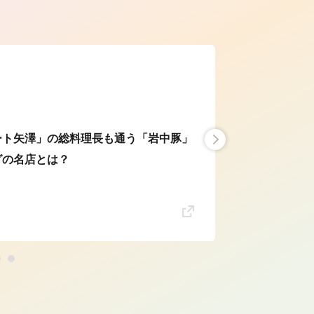
ら
ート矢澤」の総料理長も通う「岩中豚」
グの名店とは？