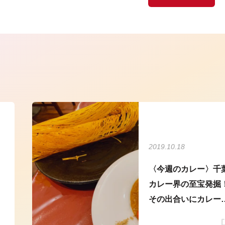
ら
2019.10.18
〈今週のカレー〉千
カレー界の至宝発掘
その出合いにカレー
達人が感動した...