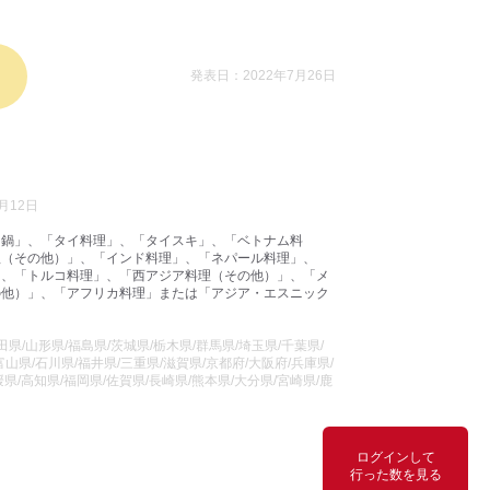
発表日：2022年7月26日
月12日
国鍋」、「タイ料理」、「タイスキ」、「ベトナム料
理（その他）」、「インド料理」、「ネパール料理」、
」、「トルコ料理」、「西アジア料理（その他）」、「メ
の他）」、「アフリカ料理」または「アジア・エスニック
県/山形県/福島県/茨城県/栃木県/群馬県/埼玉県/千葉県/
山県/石川県/福井県/三重県/滋賀県/京都府/大阪府/兵庫県/
県/高知県/福岡県/佐賀県/長崎県/熊本県/大分県/宮崎県/鹿
ログインして
行った数を見る