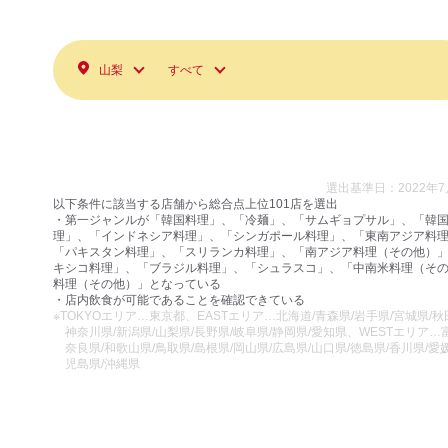
山梨
すべて
選出基準日：2022年7
以下条件に該当する店舗から総合点上位101店を選出
・第一ジャンルが「韓国料理」、「冷麺」、「サムギョプサル」、「韓
理」、「インドネシア料理」、「シンガポール料理」、「東南アジア料
「パキスタン料理」、「スリランカ料理」、「南アジア料理（その他）
キシコ料理」、「ブラジル料理」、「シュラスコ」、「中南米料理（そ
料理（その他）」となっている
・店内飲食が可能であることを確認できている
※TOKYOエリア…東京都、EASTエリア…北海道/青森県/岩手県/宮城県/秋田
神奈川県/新潟県/山梨県/長野県/岐阜県/静岡県/愛知県、WESTエリア…富
奈良県/和歌山県/鳥取県/島根県/岡山県/広島県/山口県/徳島県/香川県/愛媛
児島県/沖縄県