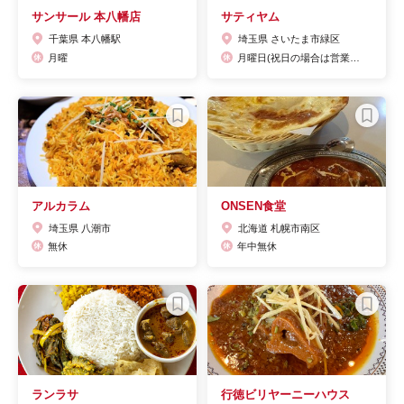
サンサール 本八幡店
サティヤム
千葉県 本八幡駅
埼玉県 さいたま市緑区
月曜
月曜日(祝日の場合は営業し、翌日が休み)
アルカラム
ONSEN食堂
埼玉県 八潮市
北海道 札幌市南区
無休
年中無休
ランラサ
行徳ビリヤーニーハウス