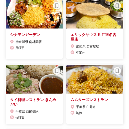
シナモンガーデン
エリックサウス KITTE名古
屋店
神奈川県 南林間駅
愛知県 名古屋駅
月曜日
不定休
タイ料理レストラン きんめ
ムムターズレストラン
だい
千葉県 白井市
千葉県 西船橋駅
無休
火曜日