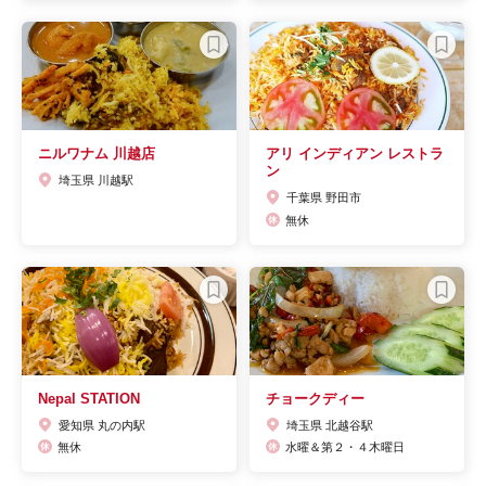
ニルワナム 川越店
アリ インディアン レストラ
ン
埼玉県 川越駅
千葉県 野田市
無休
Nepal STATION
チョークディー
愛知県 丸の内駅
埼玉県 北越谷駅
無休
水曜＆第２・４木曜日