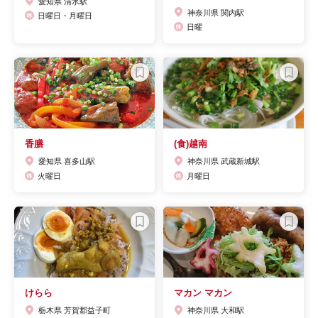
愛知県 清水駅
神奈川県 関内駅
日曜日・月曜日
日曜
香膳
(食)越南
愛知県 喜多山駅
神奈川県 武蔵新城駅
火曜日
月曜日
けらら
マカン マカン
栃木県 芳賀郡益子町
神奈川県 大和駅