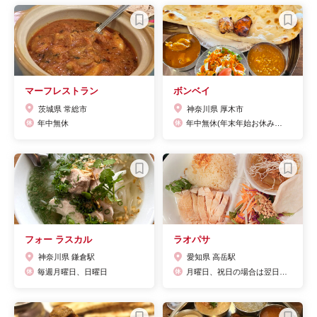
マーフレストラン
ボンベイ
茨城県 常総市
神奈川県 厚木市
年中無休
年中無休(年末年始お休み有り)
フォー ラスカル
ラオパサ
神奈川県 鎌倉駅
愛知県 高岳駅
毎週月曜日、日曜日
月曜日、祝日の場合は翌日火曜日休業。臨時休業あり