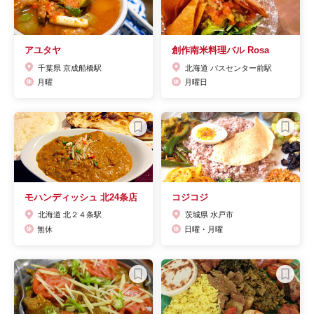
アユタヤ
創作南米料理バル Rosa
千葉県 京成船橋駅
北海道 バスセンター前駅
月曜
月曜日
モハンディッシュ 北24条店
コジコジ
北海道 北２４条駅
茨城県 水戸市
無休
日曜・月曜