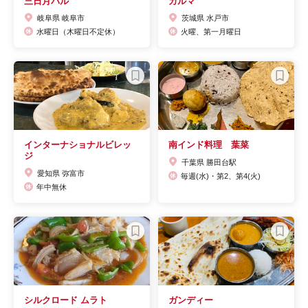
三日月バル
カルマ
岐阜県 岐阜市
茨城県 水戸市
水曜日（木曜日不定休）
火曜、第一月曜日
インターナショナルビレッ
南インド料理 葉菜
ジ
千葉県 勝田台駅
愛知県 弥富市
毎週(水)・第2、第4(火)
年中無休
シルクロード ムラト
ガンディー