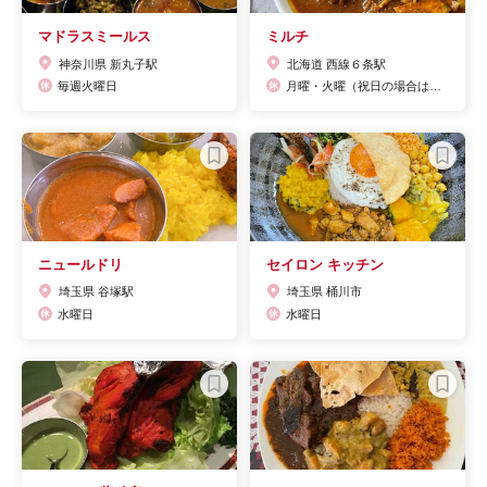
マドラスミールス
ミルチ
神奈川県 新丸子駅
北海道 西線６条駅
毎週火曜日
月曜・火曜（祝日の場合は営業）
ニュールドリ
セイロン キッチン
埼玉県 谷塚駅
埼玉県 桶川市
水曜日
水曜日