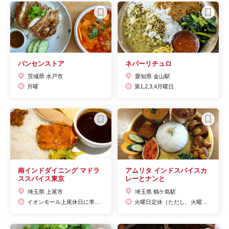
バンセンストア
ネパーリチュロ
茨城県 水戸市
愛知県 金山駅
月曜
第1,2,3,4月曜日
南インドダイニング マドラ
アムリタ インドスパイスカ
ススパイス東京
レーとナンと
埼玉県 上尾市
埼玉県 鶴ケ島駅
イオンモール上尾休日に準ずる
火曜日定休（ただし、火曜日が 祝祭日時は開店。年末年始は31日ランチまで・2022年1日・2日休み）