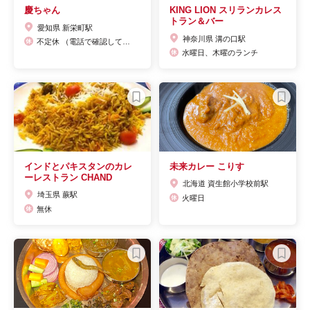
慶ちゃん
KING LION スリランカレス
トラン＆バー
愛知県 新栄町駅
神奈川県 溝の口駅
不定休 （電話で確認してください）
水曜日、木曜のランチ
インドとパキスタンのカレ
未来カレー こりす
ーレストラン CHAND
北海道 資生館小学校前駅
埼玉県 蕨駅
火曜日
無休