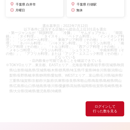
千葉県 白井市
千葉県 行徳駅
月曜日
無休
選出基準日：2022年7月12日
以下条件に該当する店舗から総合点上位101店を選出
・第一ジャンルが「韓国料理」、「冷麺」、「サムギョプサル」、「韓国
鍋」、「タイ料理」、「タイスキ」、「ベトナム料理」、「インドネシア料
理」、「シンガポール料理」、「東南アジア料理（その他）」、「インド料
理」、「ネパール料理」、「パキスタン料理」、「スリランカ料理」、「南
アジア料理（その他）」、「トルコ料理」、「西アジア料理（その他）」、
「メキシコ料理」、「ブラジル料理」、「シュラスコ」、「中南米料理（そ
の他）」、「アフリカ料理」または「アジア・エスニック料理（その他）」
となっている
・店内飲食が可能であることを確認できている
※TOKYOエリア…東京都、EASTエリア…北海道/青森県/岩手県/宮城県/秋田
県/山形県/福島県/茨城県/栃木県/群馬県/埼玉県/千葉県/神奈川県/新潟県/山
梨県/長野県/岐阜県/静岡県/愛知県、WESTエリア…富山県/石川県/福井県/
三重県/滋賀県/京都府/大阪府/兵庫県/奈良県/和歌山県/鳥取県/島根県/岡山
県/広島県/山口県/徳島県/香川県/愛媛県/高知県/福岡県/佐賀県/長崎県/熊本
県/大分県/宮崎県/鹿児島県/沖縄県
ログインして
行った数を見る