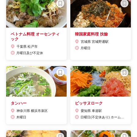
ベトナム料理 オーセンティ
韓国家庭料理 扶餘
ック
宮城県 宮城野通駅
千葉県 松戸市
月曜日
月曜日及び不定休
タンハー
ピッサヌローク
神奈川県 横浜市泉区
愛知県 車道駅
木曜日
日曜日(不定休あり) ホームページからご予約お受けしてます。お昼 海鮮丼のお店 間借り食堂お魚はっちゃんをはじめました