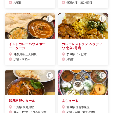
火曜日
毎週火曜・第2.4月曜
インドカレーハウス サニ
カレーレストラン ヘラディ
ー・タージ
ワ 北条2号店
神奈川県 上大岡駅
茨城県 つくば市
水曜・季節休
月曜日
印度料理シタール
あちゃーる
千葉県 検見川駅
宮城県 仙台市泉区
無休（12/31・1/1のみ休業）
火曜・水曜（祝日の際は、翌日振替になります）・ 他火曜日も月二回お休みあり 当店フェイスブックもしくは電話にて確認してください