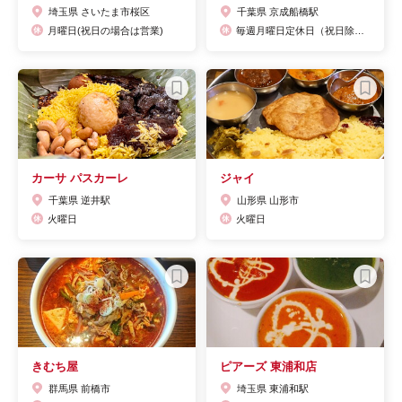
埼玉県 さいたま市桜区
千葉県 京成船橋駅
月曜日(祝日の場合は営業)
毎週月曜日定休日（祝日除く）(5月の2日営業中)
カーサ パスカーレ
ジャイ
千葉県 逆井駅
山形県 山形市
火曜日
火曜日
きむち屋
ピアーズ 東浦和店
群馬県 前橋市
埼玉県 東浦和駅