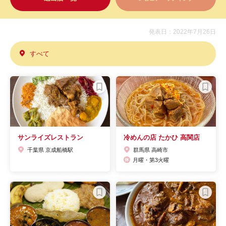
発表日：2022年7月26日
すべて
サンライズレストラン
冷めんの店 たかひ 高関店
千葉県 京成船橋駅
群馬県 高崎市
月曜・第3火曜