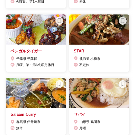
火曜日、第3水曜日
無休
ベンガルタイガー
STAR
千葉県 千葉駅
北海道 小樽市
月曜、第１第3火曜定休日（定休日が祝日の場合は営業、翌日を休業日とさせて頂きます。）
不定休
Salaam Curry
サバイ
群馬県 伊勢崎市
山形県 鶴岡市
無休
月曜