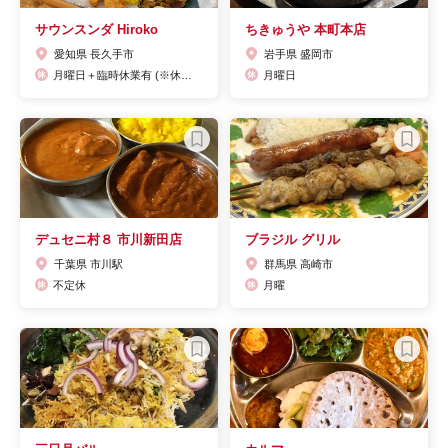
サウンスンダ Hiroko
ちきゅうや 本町本店
愛知県 長久手市
岩手県 盛岡市
月曜日＋臨時休業有 (※休業日変更の場合もございますので、Facebookもしくは事前にお問い合わせください。)
月曜日
デュセニ村８ 市川新田店
ブラジル グリル
千葉県 市川駅
群馬県 高崎市
不定休
月曜