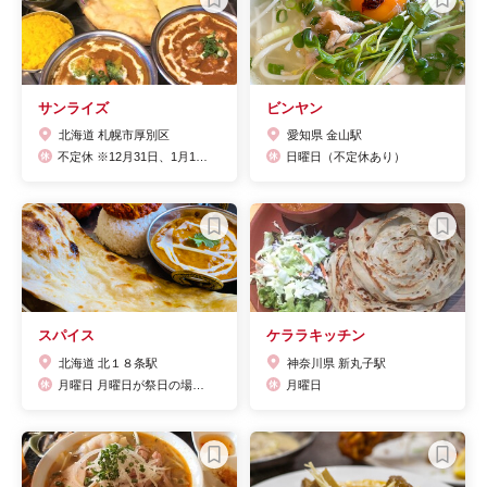
サンライズ
ビンヤン
北海道 札幌市厚別区
愛知県 金山駅
不定休 ※12月31日、1月1日は休業。1月2日～通常営業。
日曜日（不定休あり）
スパイス
ケララキッチン
北海道 北１８条駅
神奈川県 新丸子駅
月曜日 月曜日が祭日の場合は営業致します。その場合次の日（火曜日）を振替休日とさせて頂きます。
月曜日