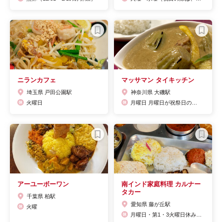
ニランカフェ
マッサマン タイキッチン
埼玉県 戸田公園駅
神奈川県 大磯駅
火曜日
月曜日 月曜日が祝祭日の場合は火曜日
アーユーボーワン
南インド家庭料理 カルナー
タカー
千葉県 柏駅
愛知県 藤が丘駅
火曜
月曜日・第1・3火曜日休み(祭日は営業で振替休みなし。)※イベント出張の場合はお休みをいただきます。