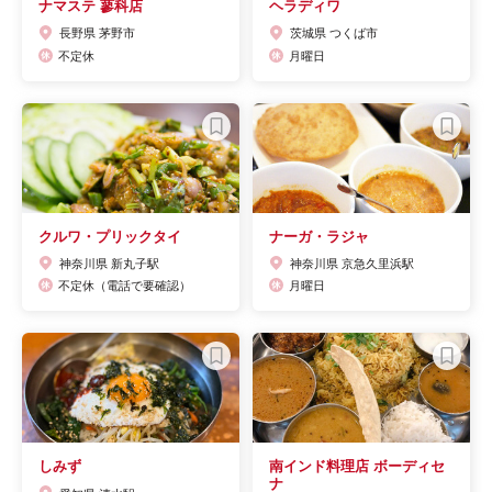
ナマステ 蓼科店
ヘラディワ
長野県 茅野市
茨城県 つくば市
不定休
月曜日
クルワ・プリックタイ
ナーガ・ラジャ
神奈川県 新丸子駅
神奈川県 京急久里浜駅
不定休（電話で要確認）
月曜日
しみず
南インド料理店 ボーディセ
ナ