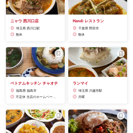
ニャウ 西川口店
Handi レストラン
埼玉県 西川口駅
千葉県 野田市
無休
無休
ベトナムキッチン チャオチ
ランマイ
福島県 福島市
埼玉県 川越市駅
不定休 当店のホームページで随時更新中
月曜