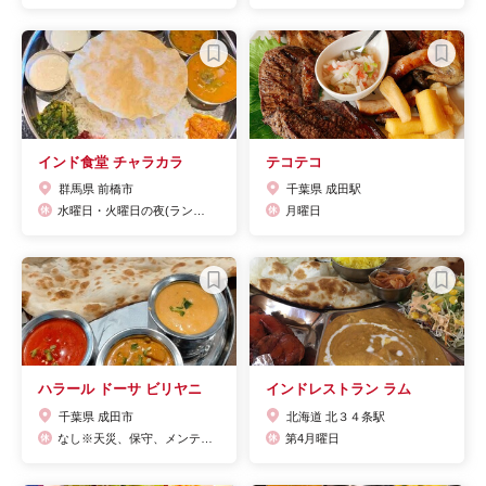
インド食堂 チャラカラ
テコテコ
群馬県 前橋市
千葉県 成田駅
水曜日・火曜日の夜(ランチは営業)
月曜日
ハラール ドーサ ビリヤニ
インドレストラン ラム
千葉県 成田市
北海道 北３４条駅
なし※天災、保守、メンテナンス等により、臨時休業する場合がございます。
第4月曜日