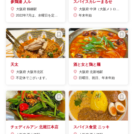
参鶏湯 人ル
スパイスカレーまるせ
大阪府 鶴橋駅
大阪府 中津（大阪メトロ）駅
2022年7月は、水曜日を定休日とさせていただきます。
年末年始
天太
酒と女と鶏と麺
大阪府 大阪市北区
大阪府 北新地駅
不定休でございます。
日曜日、祝日、年末年始
チェディルアン 北堀江本店
スパイス食堂 ニッキ