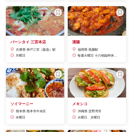
バーンタイ 三宮本店
漢陽
兵庫県 神戸三宮（阪急）駅
福岡県 祇園駅
月曜日
毎週火曜日 その他臨時休業あり
ソイマーニー
メキシコ
熊本県 熊本市中央区
沖縄県 宜野湾市
水曜日
火曜日、水曜日