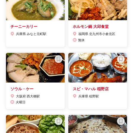
チーニーカリー
ホルモン鍋 大邱食堂
兵庫県 みなと元町駅
福岡県 北九州市小倉北区
無休
ソウル・ケー
スビ・マハル 稲野店
大阪府 西大橋駅
兵庫県 稲野駅
火曜日