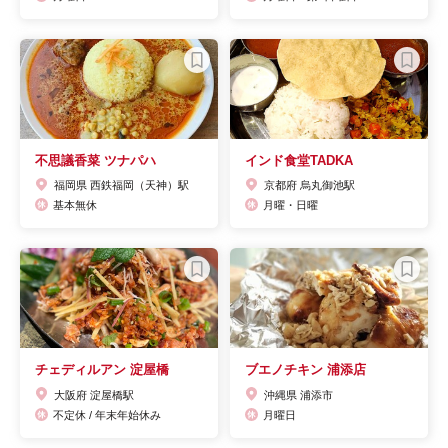
不思議香菜 ツナパハ
インド食堂TADKA
福岡県 西鉄福岡（天神）駅
京都府 烏丸御池駅
基本無休
月曜・日曜
チェディルアン 淀屋橋
ブエノチキン 浦添店
大阪府 淀屋橋駅
沖縄県 浦添市
不定休 / 年末年始休み
月曜日