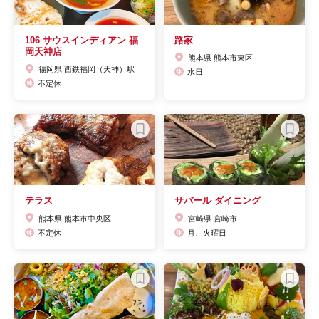
106 サウスインディアン 福
路家
岡天神店
熊本県 熊本市東区
福岡県 西鉄福岡（天神）駅
水日
不定休
テラス
サバール ダイニング
熊本県 熊本市中央区
宮崎県 宮崎市
不定休
月、火曜日