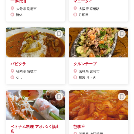
一休の泪
マニータイ
大分県 別府市
大阪府 京橋駅
無休
月曜日
パビタラ
クルンテープ
福岡県 筑後市
宮崎県 宮崎市
なし
毎週 月・火
ベトナム料理 アオババ 福山
芭李呑
店