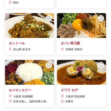
無休
カシミール
タバン草乃家
富山県 射水市
宮崎県 宮崎市
セイロンカリー
ヌワラ カデ
大阪府 長堀橋駅
大阪府 阿波座駅
定休日無し。臨時休業の場合は、Twitter、FB、インスタで告知させて頂きます。
水曜日