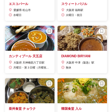
エスコバール
スウィートバジル
愛媛県 松山市
大阪府 福島駅
水曜日
火曜日・祝日
カンティプール 天五店
DIAMOND BIRYANI
大阪府 天神橋筋六丁目駅
大阪府 中津（阪急）駅
月曜日・第３日曜（月曜祝日は営業、翌日休み）
無休
亜州食堂 チョウク
韓国食堂 入ル