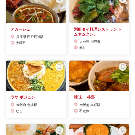
アカーシュ
別府タイ料理レストラン ト
ムヤムクン。
兵庫県 門戸厄神駅
大分県 別府市
火曜日
無し
ラサ ボジュン
韓味一 朴邸
大阪府 北浜駅
大阪府 本町駅
なし
不定休