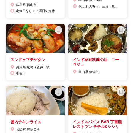
福岡県 渡辺通駅
広島県 福山市
不定休 大晦日、三賀日店休日
定休日なし※火曜日の定休日はなくなり毎日営業しています。
スンドゥブチゲタン
インド家庭料理の店 ニー
ラジュ
兵庫県 尼崎（阪神）駅
富山県 魚津市
水曜日
堀内チキンライス
インドスパイス BAR 宇宙脳
レストラン チチル&シシリ
大阪府 河堀口駅