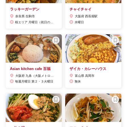
ラッキーガーデン
チャイチャイ
奈良県 生駒市
大阪府 西長堀駅
桜エリア 月曜日（祝日の場合は翌日）※羊エリアは月曜日も営業
水曜日
Asian kitchen cafe 百福
ザイカ・カレーハウス
大阪府 九条（大阪メトロ）駅
富山県 高岡市
毎週月曜日 第２・３火曜日
無休