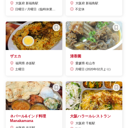
大阪府 新福島駅
大阪府 新福島駅
日曜日 / 月曜日（臨時休業はtwitterやFacebookにて ）
不定休
ザエカ
清香園
福岡県 赤坂駅
愛媛県 松山市
土曜日
月曜日 (2020年02月より)
ネパール&インド料理
大阪ハラールレストラン
Manakamana
大阪府 千船駅
大阪府 北浜駅