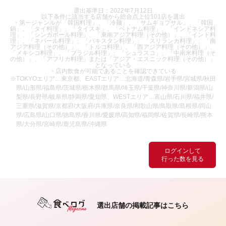
選出基準日：2022年7月12日
以下条件に該当する店舗から総合点上位101店を選出
・第一ジャンルが「韓国料理」、「冷麺」、「サムギョプサル」、「韓国
鍋」、「タイ料理」、「タイスキ」、「ベトナム料理」、「インドネシア料
理」、「シンガポール料理」、「東南アジア料理（その他）」、「インド料
理」、「ネパール料理」、「パキスタン料理」、「スリランカ料理」、「南
アジア料理（その他）」、「トルコ料理」、「西アジア料理（その他）」、
「メキシコ料理」、「ブラジル料理」、「シュラスコ」、「中南米料理（そ
の他）」、「アフリカ料理」または「アジア・エスニック料理（その他）」
となっている
・店内飲食が可能であることを確認できている
※TOKYOエリア…東京都、EASTエリア…北海道/青森県/岩手県/宮城県/秋田
県/山形県/福島県/茨城県/栃木県/群馬県/埼玉県/千葉県/神奈川県/新潟県/山
梨県/長野県/岐阜県/静岡県/愛知県、WESTエリア…富山県/石川県/福井県/
三重県/滋賀県/京都府/大阪府/兵庫県/奈良県/和歌山県/鳥取県/島根県/岡山
県/広島県/山口県/徳島県/香川県/愛媛県/高知県/福岡県/佐賀県/長崎県/熊本
県/大分県/宮崎県/鹿児島県/沖縄県
ログインして
行った数を見る
選出店舗の掲載記事はこちら