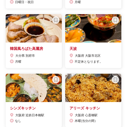
日曜日・祝日
月曜
韓国風ろばた高麗房
天波
大分県 別府市
大阪府 大阪市北区
月曜
不定休となります。
シンズキッチン
アリーズ キッチン
大阪府 近鉄日本橋駅
大阪府 心斎橋駅
なし
木曜(当分の間）