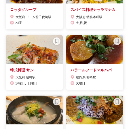
ロッダグループ
スパイス料理ナッラマナム
大阪府 ドーム前千代崎駅
大阪府 堺筋本町駅
木曜
土,日,祝
韓式料理 サン
ハラールフードマルハバ
大阪府 扇町駅
福岡県 箱崎駅
水曜日、日曜日
火曜日