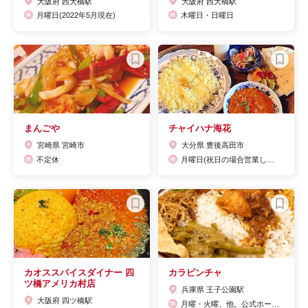
大阪府 西大橋駅
大阪府 西大橋駅
月曜日(2022年5月現在)
木曜日・日曜日
まんごや
チャイハナ海花
宮崎県 宮崎市
大分県 豊後高田市
不定休
月曜日(祝日の場合営業して翌日休み)
カオススパイスダイナー 四
カラピンチャ
ツ橋アメリカ村店
兵庫県 王子公園駅
大阪府 四ツ橋駅
月曜・火曜、他。公式ホームページ、SNSに掲載