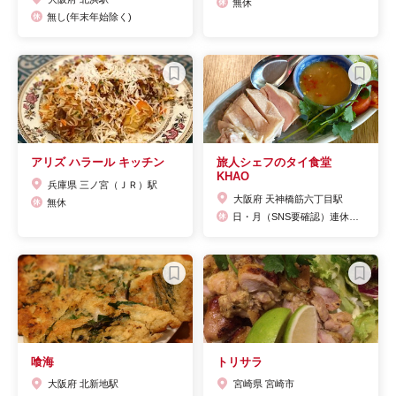
無休
無し(年末年始除く)
アリズ ハラール キッチン
旅人シェフのタイ食堂
KHAO
兵庫県 三ノ宮（ＪＲ）駅
大阪府 天神橋筋六丁目駅
無休
日・月（SNS要確認）連休など日曜日営業の場合あり
喰海
トリサラ
大阪府 北新地駅
宮崎県 宮崎市