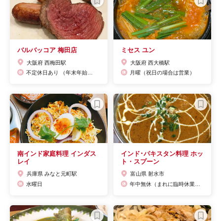
バルバッコア 梅田店
ミセス ユン
大阪府 西梅田駅
大阪府 西大橋駅
不定休日あり （年末年始、ビル休館日に準じます）
月曜（祝日の場合は営業）
南インド家庭料理 インダス
インド･パキスタン料理 ホッ
レイ
ト・スプーン
兵庫県 みなと元町駅
富山県 射水市
水曜日
年中無休（まれに臨時休業あり）