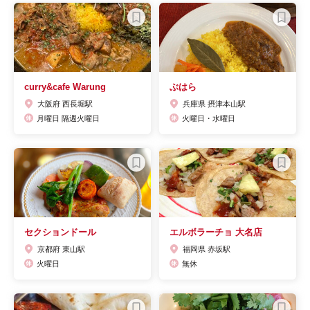
curry&cafe Warung
ぶはら
大阪府 西長堀駅
兵庫県 摂津本山駅
月曜日 隔週火曜日
火曜日・水曜日
セクションドール
エルボラーチョ 大名店
京都府 東山駅
福岡県 赤坂駅
火曜日
無休