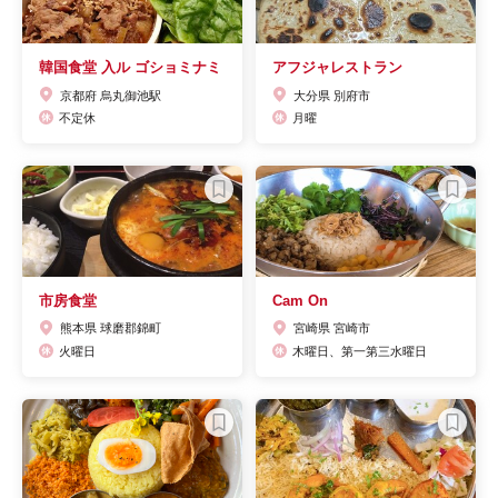
韓国食堂 入ル ゴショミナミ
アフジャレストラン
京都府 烏丸御池駅
大分県 別府市
不定休
月曜
市房食堂
Cam On
熊本県 球磨郡錦町
宮崎県 宮崎市
火曜日
木曜日、第一第三水曜日