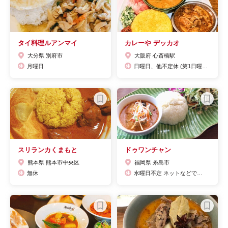
タイ料理ルアンマイ
カレーや デッカオ
大分県 別府市
大阪府 心斎橋駅
月曜日
日曜日、他不定休 (第1日曜日「カレーとワインの日」 11:30〜15:30(ラストオーダー15:00)
スリランカくまもと
ドゥワンチャン
熊本県 熊本市中央区
福岡県 糸島市
無休
水曜日不定 ネットなどでご確認ください。