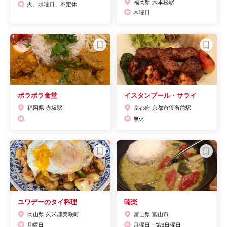
福岡県 六本松駅
火、水曜日、不定休
木曜日
ポラポラ食堂
イスタンブール・サライ
福岡県 赤坂駅
京都府 京都市役所前駅
-
無休
ユワデーのタイ料理
喃楽
岡山県 久米郡美咲町
富山県 富山市
月曜日
月曜日・第3日曜日