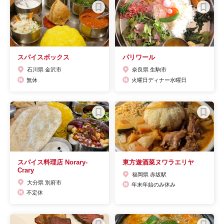
スパイスボックス
パリワール
石川県 金沢市
奈良県 生駒市
無休
火曜日ディナー水曜日
スパイス料理店 Norary-
東方遊酒菜ヌワラエリヤ
Crary
福岡県 赤坂駅
大分県 別府市
年末年始のみ休み
不定休