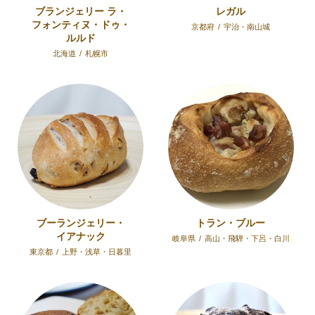
ブランジェリー ラ・
レガル
フォンティヌ・ドゥ・
京都府
/
宇治・南山城
ルルド
北海道
/
札幌市
ブーランジェリー・
トラン・ブルー
イアナック
岐阜県
/
高山・飛騨・下呂・白川
東京都
/
上野・浅草・日暮里