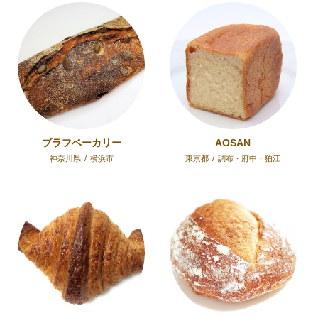
ブラフベーカリー
AOSAN
神奈川県
/
横浜市
東京都
/
調布・府中・狛江