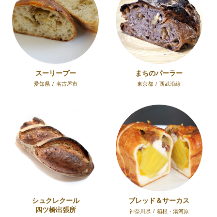
スーリープー
まちのパーラー
愛知県
/
名古屋市
東京都
/
西武沿線
シュクレクール
ブレッド＆サーカス
四ツ橋出張所
神奈川県
/
箱根・湯河原