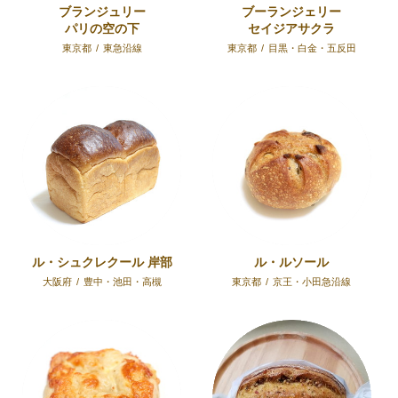
ブランジュリー
ブーランジェリー
パリの空の下
セイジアサクラ
東京都
/
東急沿線
東京都
/
目黒・白金・五反田
ル・シュクレクール 岸部
ル・ルソール
大阪府
/
豊中・池田・高槻
東京都
/
京王・小田急沿線