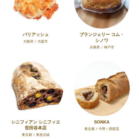
パリアッシュ
ブランジェリー コム・
シノワ
大阪府
/
大阪市
兵庫県
/
神戸市
シニフィアン シニフィエ
SONKA
世田谷本店
東京都
/
中野～西荻窪
東京都
/
東急沿線