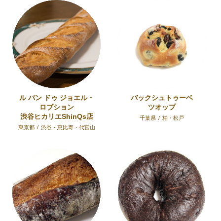
ル パン ドゥ ジョエル・
バックシュトゥーベ
ロブション
ツオップ
渋谷ヒカリエShinQs店
千葉県
/
柏・松戸
東京都
/
渋谷・恵比寿・代官山