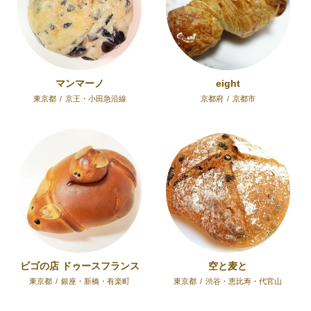
マンマーノ
eight
東京都
/
京王・小田急沿線
京都府
/
京都市
ビゴの店 ドゥースフランス
空と麦と
東京都
/
銀座・新橋・有楽町
東京都
/
渋谷・恵比寿・代官山