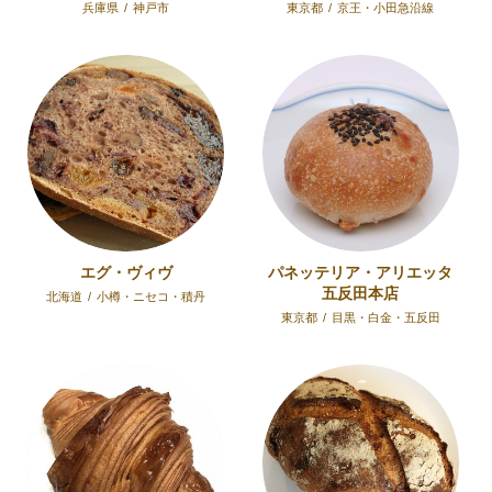
兵庫県
/
神戸市
東京都
/
京王・小田急沿線
エグ・ヴィヴ
パネッテリア・アリエッタ
五反田本店
北海道
/
小樽・ニセコ・積丹
東京都
/
目黒・白金・五反田