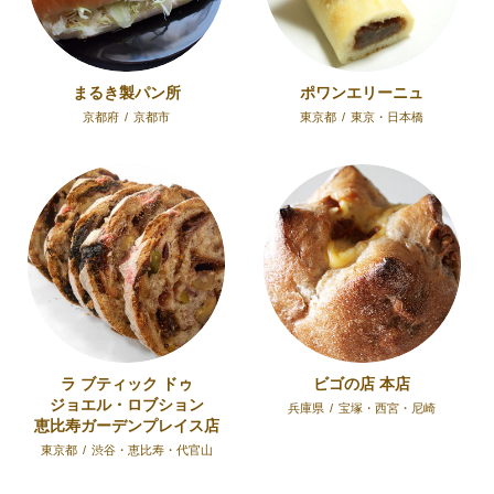
まるき製パン所
ポワンエリーニュ
京都府
/
京都市
東京都
/
東京・日本橋
ラ ブティック ドゥ
ビゴの店 本店
ジョエル・ロブション
兵庫県
/
宝塚・西宮・尼崎
恵比寿ガーデンプレイス店
東京都
/
渋谷・恵比寿・代官山