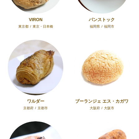
VIRON
パンストック
東京都
/
東京・日本橋
福岡県
/
福岡市
ワルダー
ブーランジェ エス・カガワ
京都府
/
京都市
大阪府
/
大阪市