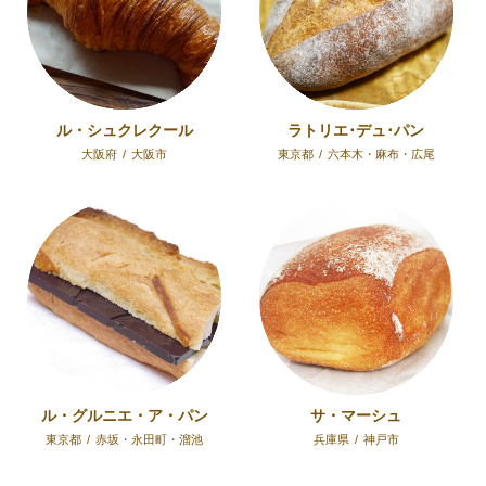
ル・シュクレクール
ラトリエ･デュ･パン
大阪府
/
大阪市
東京都
/
六本木・麻布・広尾
ル・グルニエ・ア・パン
サ・マーシュ
東京都
/
赤坂・永田町・溜池
兵庫県
/
神戸市