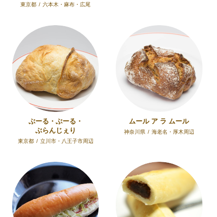
東京都
/
六本木・麻布・広尾
ぶーる・ぶーる・
ムール ア ラ ムール
ぶらんじぇり
神奈川県
/
海老名・厚木周辺
東京都
/
立川市・八王子市周辺