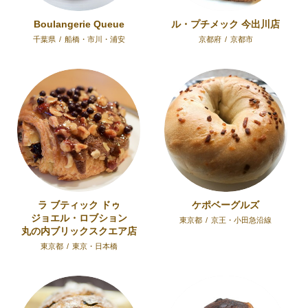
Boulangerie Queue
ル・プチメック 今出川店
千葉県
/
船橋・市川・浦安
京都府
/
京都市
ラ ブティック ドゥ
ケポベーグルズ
ジョエル・ロブション
東京都
/
京王・小田急沿線
丸の内ブリックスクエア店
東京都
/
東京・日本橋