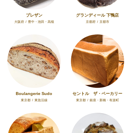
プレザン
グランディール 下鴨店
大阪府
/
豊中・池田・高槻
京都府
/
京都市
Boulangerie Sudo
セントル ザ・ベーカリー
東京都
/
東急沿線
東京都
/
銀座・新橋・有楽町