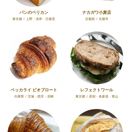
パンのペリカン
ナカガワ小麦店
東京都
/
上野・浅草・日暮里
京都府
/
京都市
ベッカライ ビオブロート
レフェクトワール
兵庫県
/
宝塚・西宮・尼崎
東京都
/
原宿・表参道・青山