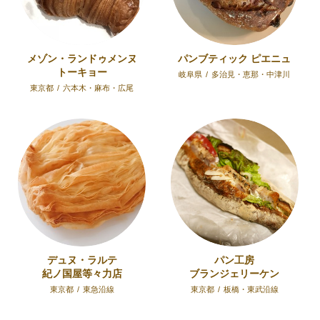
メゾン・ランドゥメンヌ
パンブティック ピエニュ
トーキョー
岐阜県
/
多治見・恵那・中津川
東京都
/
六本木・麻布・広尾
デュヌ・ラルテ
パン工房
紀ノ国屋等々力店
ブランジェリーケン
東京都
/
東急沿線
東京都
/
板橋・東武沿線