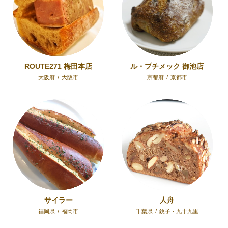
ROUTE271 梅田本店
ル・プチメック 御池店
大阪府
/
大阪市
京都府
/
京都市
サイラー
人舟
福岡県
/
福岡市
千葉県
/
銚子・九十九里