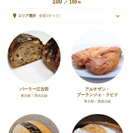
100
100
／
件
エリア選択
全国 (すべて)
パーラー江古田
アルチザン・
ブーランジェ・クピド
東京都
/
西武沿線
東京都
/
東急沿線