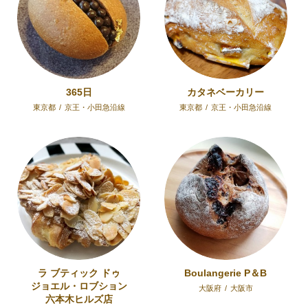
365日
カタネベーカリー
東京都
/
京王・小田急沿線
東京都
/
京王・小田急沿線
ラ ブティック ドゥ
Boulangerie P＆B
ジョエル・ロブション
大阪府
/
大阪市
六本木ヒルズ店