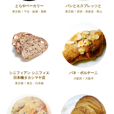
とらやベーカリー
パンとエスプレッソと
東京都
/
千住・綾瀬・葛飾
東京都
/
原宿・表参道・青山
シニフィアン シニフィエ
パネ・ポルチーニ
日本橋タカシマヤ店
大阪府
/
大阪市
東京都
/
東京・日本橋