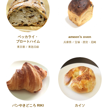
ベッカライ・
ameen’s oven
ブロートハイム
兵庫県
/
宝塚・西宮・尼崎
東京都
/
東急沿線
パンやきどころ RIKI
カイソ