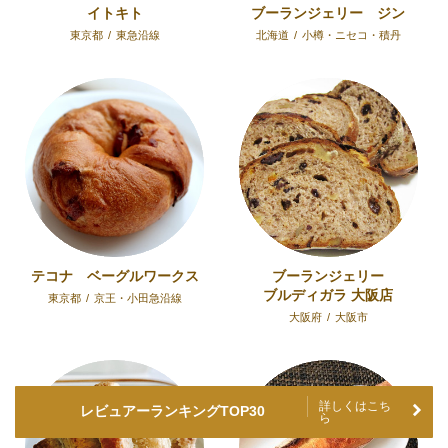
イトキト
ブーランジェリー ジン
東京都
/
東急沿線
北海道
/
小樽・ニセコ・積丹
テコナ ベーグルワークス
ブーランジェリー
ブルディガラ 大阪店
東京都
/
京王・小田急沿線
大阪府
/
大阪市
詳しくはこち
レビュアーランキングTOP30
ら