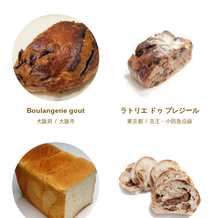
Boulangerie gout
ラトリエ ドゥ プレジール
大阪府
/
大阪市
東京都
/
京王・小田急沿線