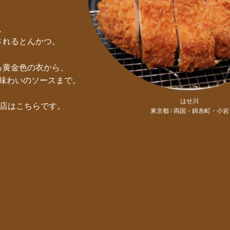
、
されるとんかつ。
る黄金色の衣から、
味わいのソースまで。
はせ川
名店はこちらです。
東京都 / 両国・錦糸町・小岩