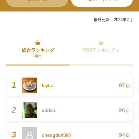
最終更新：2024年2月
総合ランキング
年間ランキング
※
（累計）
1
97
layla..
店
2
96
addict.
店
3
94
chengdu4000
店