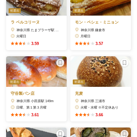
初選出
初選出
ラ ベルコリーヌ
モン・ペシェ・ミニョン
神奈川県 たまプラーザ駅 227m
神奈川県 鎌倉市
火曜日
月曜日
3.59
3.57
初選出
初選出
守谷製パン店
充麦
神奈川県 小田原駅 149m
神奈川県 三浦市
日曜、第１第３月曜
火曜・水曜 ※不定休あり
3.61
3.66