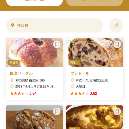
神奈川
初選出
初選出
白楽ベーグル
ブレドール
神奈川県 白楽駅 566m
神奈川県 三浦郡葉山町
2019年4月より定休日を 月・火 に変更
火曜日
3.64
3.62