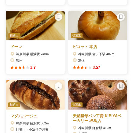
初選出
初選出
ドーレ
ピコット 本店
神奈川県 横浜駅 240m
神奈川県 宮ノ下駅 407m
無休
無休
3.7
3.57
初選出
初選出
マダムルージュ
天然酵母パン工房 KIBIYAベ
ーカリー 段葛店
神奈川県 藤沢駅 362m
神奈川県 鎌倉駅 412m
日曜日・不定休の月曜日