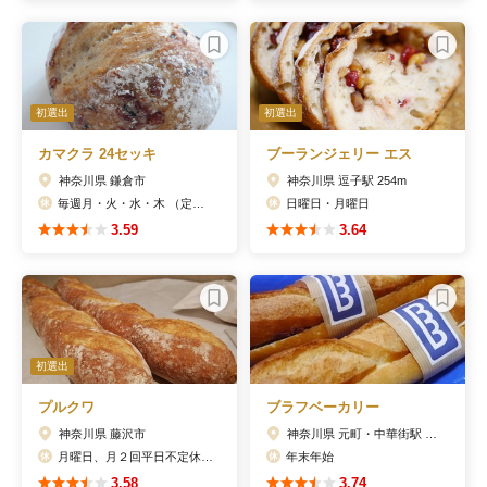
初選出
初選出
カマクラ 24セッキ
ブーランジェリー エス
神奈川県 鎌倉市
神奈川県 逗子駅 254m
毎週月・火・水・木 （定休日が祝日にあたる場合もお休みとなります）
日曜日・月曜日
3.59
3.64
初選出
プルクワ
ブラフベーカリー
神奈川県 藤沢市
神奈川県 元町・中華街駅 432m
月曜日、月２回平日不定休(FBページにて告知）
年末年始
3.58
3.74