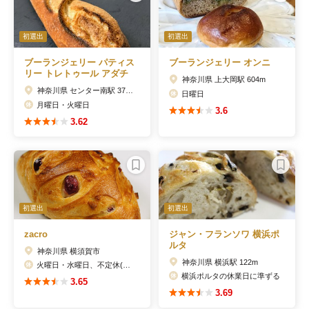
初選出
初選出
ブーランジェリー パティス
ブーランジェリー オンニ
リー トレトゥール アダチ
神奈川県 上大岡駅 604m
神奈川県 センター南駅 377m
日曜日
月曜日・火曜日
3.6
3.62
初選出
初選出
zacro
ジャン・フランソワ 横浜ポ
ルタ
神奈川県 横須賀市
神奈川県 横浜駅 122m
火曜日・水曜日、不定休(公式サイトにて告知)
横浜ポルタの休業日に準ずる
3.65
3.69