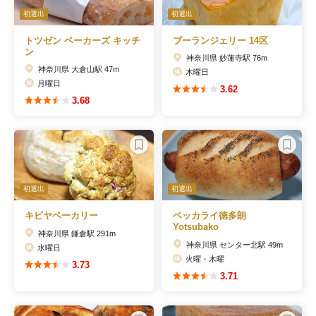
初選出
初選出
トツゼン ベーカーズ キッチ
ブーランジェリー 14区
ン
神奈川県 妙蓮寺駅 76m
神奈川県 大倉山駅 47m
木曜日
月曜日
3.62
3.68
初選出
初選出
キビヤベーカリー
ベッカライ徳多朗
Yotsubako
神奈川県 鎌倉駅 291m
神奈川県 センター北駅 49m
水曜日
火曜・木曜
3.73
3.71