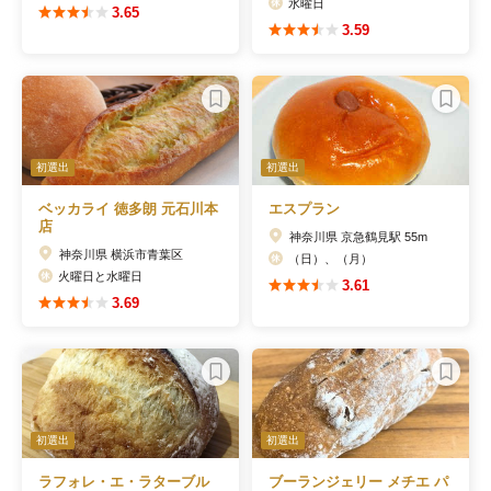
水曜日
3.65
3.59
初選出
初選出
ベッカライ 徳多朗 元石川本
エスプラン
店
神奈川県 京急鶴見駅 55m
神奈川県 横浜市青葉区
（日）、（月）
火曜日と水曜日
3.61
3.69
初選出
初選出
ラフォレ・エ・ラターブル
ブーランジェリー メチエ パ