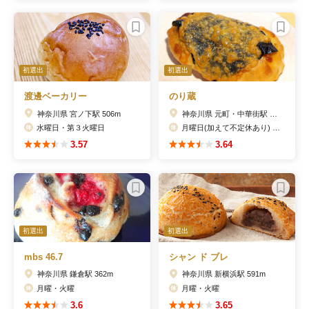
初選出
初選出
渡邊ベーカリー
のり蔵
神奈川県 宮ノ下駅 506m
神奈川県 元町・中華街駅 281m
水曜日・第３火曜日
月曜日(加えて不定休あり) 月曜日が祝日の際は翌日休み
3.57
3.64
初選出
初選出
mbs 46.7
シャン ド ブレ
神奈川県 鎌倉駅 362m
神奈川県 新横浜駅 591m
月曜・火曜
月曜・火曜
3.6
3.65