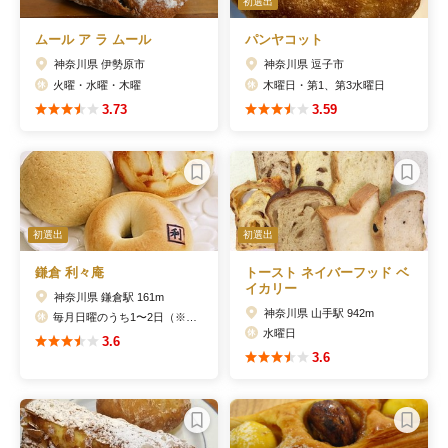
初選出
ムール ア ラ ムール
パンヤコット
神奈川県 伊勢原市
神奈川県 逗子市
火曜・水曜・木曜
木曜日・第1、第3水曜日
3.73
3.59
初選出
初選出
鎌倉 利々庵
トースト ネイバーフッド ベ
イカリー
神奈川県 鎌倉駅 161m
神奈川県 山手駅 942m
毎月日曜のうち1〜2日（※月初に店舗SNSで告知）、夏季休業・年末年始休業あり
水曜日
3.6
3.6