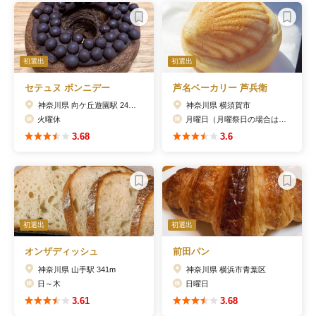
初選出
初選出
セテュヌ ボンニデー
芦名ベーカリー 芦兵衛
神奈川県 向ケ丘遊園駅 248m
神奈川県 横須賀市
火曜休
月曜日（月曜祭日の場合は営業、翌火曜日休み）、第3火曜日
3.68
3.6
初選出
初選出
オンザディッシュ
前田パン
神奈川県 山手駅 341m
神奈川県 横浜市青葉区
日～木
日曜日
3.61
3.68