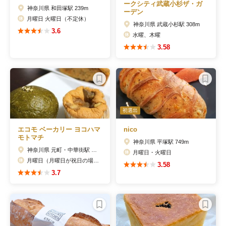
ークシティ武蔵小杉ザ・ガ
神奈川県 和田塚駅 239m
ーデン
月曜日 火曜日（不定休）
神奈川県 武蔵小杉駅 308m
3.6
水曜、木曜
3.58
初選出
エコモ ベーカリー ヨコハマ
nico
モトマチ
神奈川県 平塚駅 749m
神奈川県 元町・中華街駅 85m
月曜日・火曜日
月曜日（月曜日が祝日の場合火曜日）
3.58
3.7