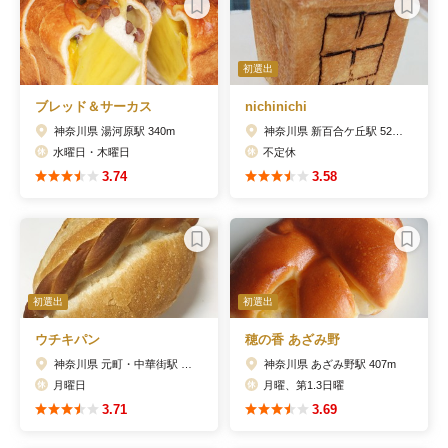
初選出
ブレッド＆サーカス
nichinichi
神奈川県 湯河原駅 340m
神奈川県 新百合ケ丘駅 528m
水曜日・木曜日
不定休
3.74
3.58
初選出
初選出
ウチキパン
穂の香 あざみ野
神奈川県 元町・中華街駅 151m
神奈川県 あざみ野駅 407m
月曜日
月曜、第1.3日曜
3.71
3.69