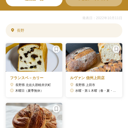
発表日：2022年10月11日
長野
フランスベ－カリー
ルヴァン 信州上田店
長野県 北佐久郡軽井沢町
長野県 上田市
木曜日（夏季無休）
水曜・第１木曜（春・夏・冬休暇あり）