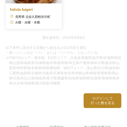
haluta bageri
長野県 北佐久郡軽井沢町
火曜・水曜・木曜
選出基準日：2022年9月9日
以下条件に該当する店舗から総合点上位100店を選出
・第一ジャンルが「パン」または「ベーグル」となっている
※TOKYOエリア…東京都、EASTエリア…北海道/青森県/岩手県/宮城県/秋田
県/山形県/福島県/茨城県/栃木県/群馬県/埼玉県/千葉県/神奈川県/新潟県/山
梨県/長野県/岐阜県/静岡県/愛知県、WESTエリア…富山県/石川県/福井県/
三重県/滋賀県/京都府/大阪府/兵庫県/奈良県/和歌山県/鳥取県/島根県/岡山
県/広島県/山口県/徳島県/香川県/愛媛県/高知県/福岡県/佐賀県/長崎県/熊本
県/大分県/宮崎県/鹿児島県/沖縄県
ログインして
行った数を見る