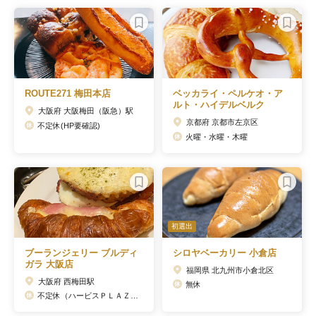
ROUTE271 梅田本店
ベッカライ・ペルケオ・ア
ルト・ハイデルベルク
大阪府 大阪梅田（阪急）駅
京都府 京都市左京区
不定休(HP要確認)
火曜・水曜・木曜
初選出
ブーランジェリー ブルディ
シロヤベーカリー 小倉店
ガラ 大阪店
福岡県 北九州市小倉北区
大阪府 西梅田駅
無休
不定休（ハービスＰＬＡＺＡに準ずる）