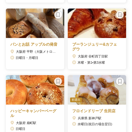
パンとお話 アップルの発音
ブーランジュリー&カフェ
グウ
大阪府 平野（大阪メトロ）駅
大阪府 谷町四丁目駅
日曜日・月曜日
木曜・第1•第3水曜
初選出
ハッピーキャンパーベーグ
フロインドリーブ 生田店
ル
兵庫県 新神戸駅
大阪府 扇町駅
水曜日(祝日の場合翌日)
日曜日