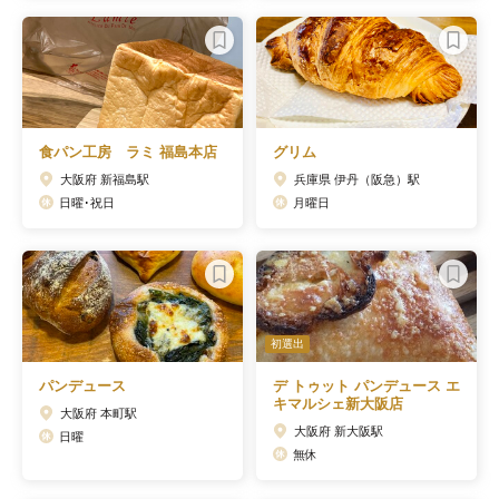
食パン工房 ラミ 福島本店
グリム
大阪府 新福島駅
兵庫県 伊丹（阪急）駅
日曜･祝日
月曜日
初選出
パンデュース
デ トゥット パンデュース エ
キマルシェ新大阪店
大阪府 本町駅
大阪府 新大阪駅
日曜
無休