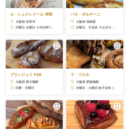
ル・シュクレクール 岸部
パネ・ポルチーニ
大阪府 吹田市
大阪府 福島駅
月曜日 火曜日 ※2019年7月に日月から月火に変更
日曜日、不定休 ※公式サイトに営業日カレンダーあり
ブランジュリ P&B
ラ・フルネ
大阪府 西大橋駅
大阪府 肥後橋駅
日曜・月曜日
月曜日・火曜日 他不定休 (Facebook要確認)