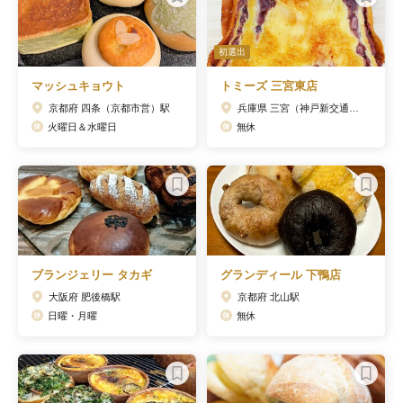
初選出
マッシュキョウト
トミーズ 三宮東店
京都府 四条（京都市営）駅
兵庫県 三宮（神戸新交通）駅
火曜日＆水曜日
無休
ブランジェリー タカギ
グランディール 下鴨店
大阪府 肥後橋駅
京都府 北山駅
日曜・月曜
無休