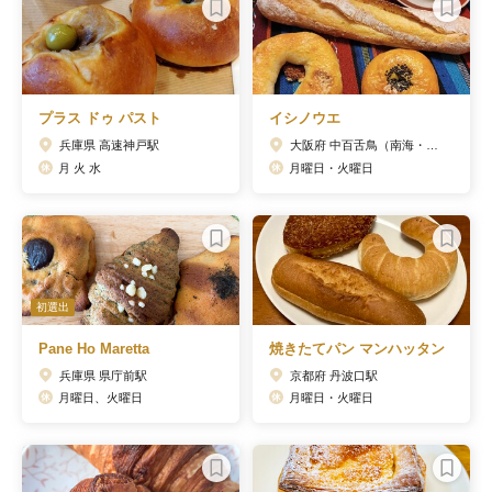
プラス ドゥ パスト
イシノウエ
兵庫県 高速神戸駅
大阪府 中百舌鳥（南海・泉北）駅
月 火 水
月曜日・火曜日
初選出
Pane Ho Maretta
焼きたてパン マンハッタン
兵庫県 県庁前駅
京都府 丹波口駅
月曜日、火曜日
月曜日・火曜日