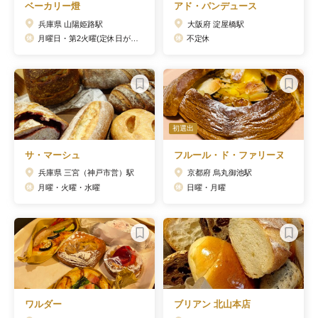
ベーカリー燈
アド・パンデュース
兵庫県 山陽姫路駅
大阪府 淀屋橋駅
月曜日・第2火曜(定休日が祝日の場合営業、翌日振替休日)、不定休(インスタグラムにて告知)
不定休
初選出
サ・マーシュ
フルール・ド・ファリーヌ
兵庫県 三宮（神戸市営）駅
京都府 烏丸御池駅
月曜・火曜・水曜
日曜・月曜
ワルダー
ブリアン 北山本店