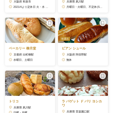
大阪府 和泉市
兵庫県 夙川駅
2021/4より定休日 火・水 に変更されています
月曜日・火曜日、不定休(SNSにて告知)
初選出
ベーカリー 柳月堂
ビアン シュール
京都府 出町柳駅
大阪府 阿倍野駅
水曜日、土曜日
無休
トリコ
ラ バゲット ド パリ ヨシカ
ワ
兵庫県 夙川駅
兵庫県 苦楽園口駅
日曜・月曜