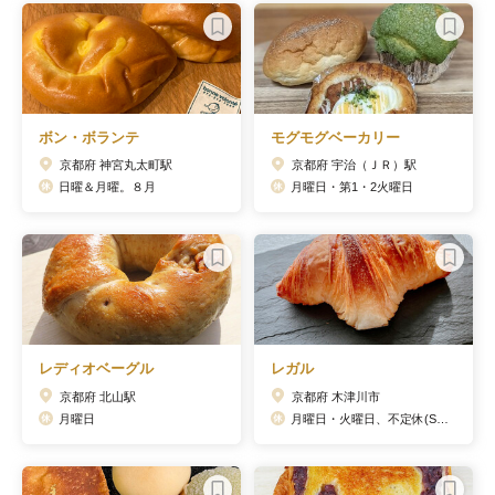
ボン・ボランテ
モグモグベーカリー
京都府 神宮丸太町駅
京都府 宇治（ＪＲ）駅
日曜＆月曜。８月
月曜日・第1・2火曜日
レディオベーグル
レガル
京都府 北山駅
京都府 木津川市
月曜日
月曜日・火曜日、不定休(SNSにて告知)