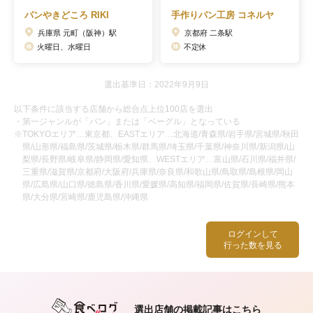
パンやきどころ RIKI
手作りパン工房 コネルヤ
兵庫県 元町（阪神）駅
京都府 二条駅
火曜日、水曜日
不定休
選出基準日：2022年9月9日
以下条件に該当する店舗から総合点上位100店を選出
・第一ジャンルが「パン」または「ベーグル」となっている
※TOKYOエリア…東京都、EASTエリア…北海道/青森県/岩手県/宮城県/秋田
県/山形県/福島県/茨城県/栃木県/群馬県/埼玉県/千葉県/神奈川県/新潟県/山
梨県/長野県/岐阜県/静岡県/愛知県、WESTエリア…富山県/石川県/福井県/
三重県/滋賀県/京都府/大阪府/兵庫県/奈良県/和歌山県/鳥取県/島根県/岡山
県/広島県/山口県/徳島県/香川県/愛媛県/高知県/福岡県/佐賀県/長崎県/熊本
県/大分県/宮崎県/鹿児島県/沖縄県
ログインして
行った数を見る
選出店舗の掲載記事はこちら