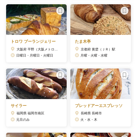
トロワ ブーランジェリー
たま木亭
大阪府 平野（大阪メトロ）駅
京都府 黄檗（ＪＲ）駅
日曜日・月曜日・火曜日
月曜・火曜・水曜
サイラー
ブレッドアーエスプレッソ
福岡県 福岡市南区
長崎県 長崎市
元旦のみ
火・水・木