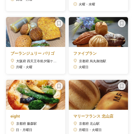
火曜・水曜
ブーランジュリー パリゴ
ファイブラン
大阪府 四天王寺前夕陽ケ丘駅
京都府 烏丸御池駅
月曜・火曜
火曜日
eight
マリーフランス 北山店
京都府 藤森駅
京都府 北山駅
日・月曜日
月曜日・火曜日