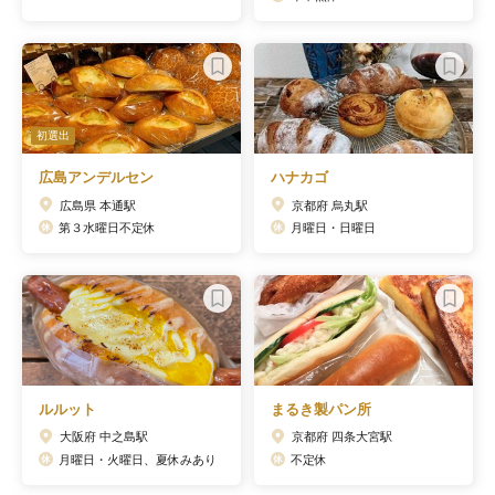
初選出
広島アンデルセン
ハナカゴ
広島県 本通駅
京都府 烏丸駅
第３水曜日不定休
月曜日・日曜日
ルルット
まるき製パン所
大阪府 中之島駅
京都府 四条大宮駅
月曜日・火曜日、夏休みあり
不定休