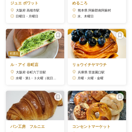
ジュエ ボワット
めるころ
大阪府 高槻市駅
熊本県 阿蘇郡南阿蘇村
日曜日・月曜日
水、木曜日
初選出
ル・アイ 谷町店
リョウイチヤマウチ
大阪府 谷町六丁目駅
兵庫県 苦楽園口駅
水曜・第1・３火曜（祝日の場合は営業）
月曜・火曜・金曜
パン工房 フルニエ
コンセントマーケット