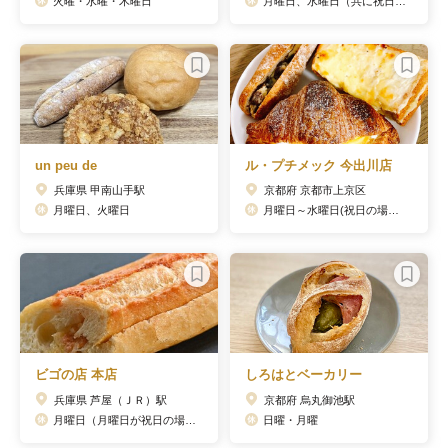
火曜・水曜・木曜日
月曜日、水曜日（共に祝日にあたる場合は営業し翌休み）
un peu de
ル・プチメック 今出川店
兵庫県 甲南山手駅
京都府 京都市上京区
月曜日、火曜日
月曜日～水曜日(祝日の場合は営業)
ビゴの店 本店
しろはとベーカリー
兵庫県 芦屋（ＪＲ）駅
京都府 烏丸御池駅
月曜日（月曜日が祝日の場合は翌日定休日）
日曜・月曜