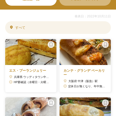
発表日：2022年10月11日
すべて
エス・ブーランジュリー
カンテ・グランデ ベーカリ
ー
兵庫県 ウッディタウン中央駅
大阪府 中津（阪急）駅
HP要確認（水曜日・火曜日の休みが多い）
定休日が無くなり、年中無休となりました！