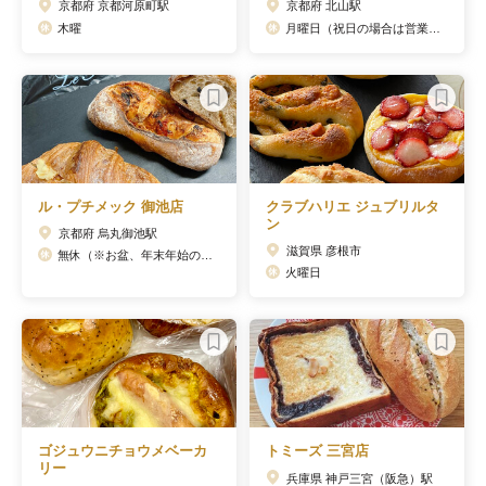
京都府 京都河原町駅
京都府 北山駅
木曜
月曜日（祝日の場合は営業・翌日振替休日あり）
ル・プチメック 御池店
クラブハリエ ジュブリルタ
ン
京都府 烏丸御池駅
滋賀県 彦根市
無休（※お盆、年末年始のみ定休）
火曜日
ゴジュウニチョウメベーカ
トミーズ 三宮店
リー
兵庫県 神戸三宮（阪急）駅