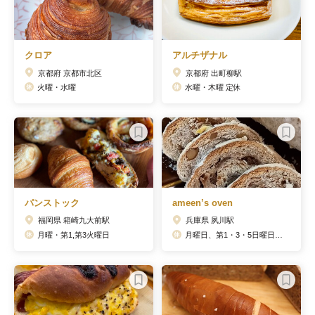
クロア
アルチザナル
京都府 京都市北区
京都府 出町柳駅
火曜・水曜
水曜・木曜 定休
パンストック
ameen’s oven
福岡県 箱崎九大前駅
兵庫県 夙川駅
月曜・第1,第3火曜日
月曜日、第1・3・5日曜日、不定休 ※公式サイトに営業日カレンダーあり