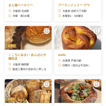
まん福ベーカリー
ブーランジュリー グウ
大阪府 北浜駅
大阪府 谷町六丁目駅
月曜・第3火曜
木曜第1・3水曜日
初選出
こころにあまい あんぱんや
wada
梅田店
兵庫県 芦屋川駅
大阪府 梅田駅
日曜日（祝日は不定休）
阪急三番街の定休日に準じる
初選出