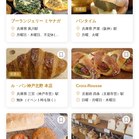
初選出
ブーランジェリー ミヤナガ
パンタイム
兵庫県 夙川駅
兵庫県 芦屋（阪神）駅
月曜日・木曜日、不定休(主に水曜日。インスタグラムにて告知)
月曜、火曜
初選出
ル・パン神戸北野 本店
Croix-Rousse
兵庫県 三宮（神戸市営）駅
京都府 四条（京都市営）駅
無休（イベント時を除く）
日曜・月曜日・木曜日