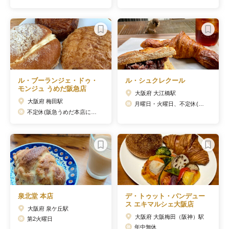
ル・ブーランジェ・ドゥ・
ル・シュクレクール
モンジュ うめだ阪急店
大阪府 大江橋駅
大阪府 梅田駅
月曜日・火曜日、不定休(公式サイトにて告知)
不定休(阪急うめだ本店に準ずる)
泉北堂 本店
デ・トゥット・パンデュー
ス エキマルシェ大阪店
大阪府 泉ケ丘駅
大阪府 大阪梅田（阪神）駅
第2火曜日
年中無休