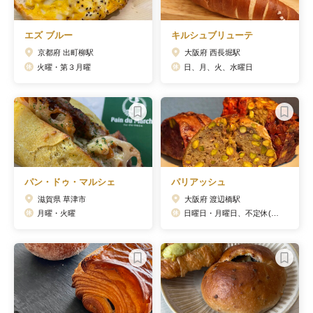
エズ ブルー
キルシュブリューテ
京都府 出町柳駅
大阪府 西長堀駅
火曜・第３月曜
日、月、火、水曜日
パン・ドゥ・マルシェ
パリアッシュ
滋賀県 草津市
大阪府 渡辺橋駅
月曜・火曜
日曜日・月曜日、不定休(ブログ・インスタグラムにて告知）