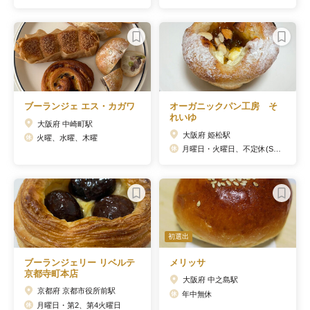
ブーランジェ エス・カガワ
オーガニックパン工房 そ
れいゆ
大阪府 中崎町駅
大阪府 姫松駅
火曜、水曜、木曜
月曜日・火曜日、不定休(SNSにて告知)
初選出
ブーランジェリー リベルテ
メリッサ
京都寺町本店
大阪府 中之島駅
京都府 京都市役所前駅
年中無休
月曜日・第2、第4火曜日