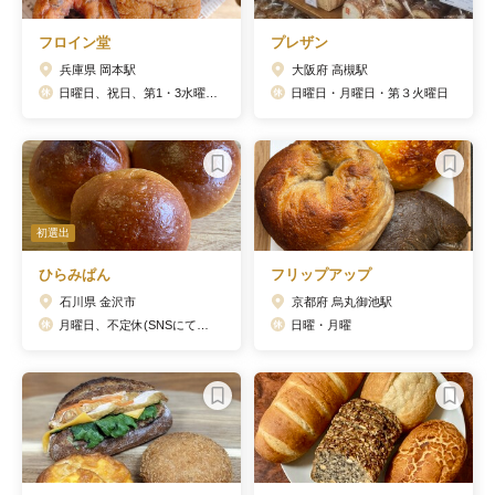
フロイン堂
プレザン
兵庫県 岡本駅
大阪府 高槻駅
日曜日、祝日、第1・3水曜日、不定休(SNSにて告知)
日曜日・月曜日・第３火曜日
初選出
ひらみぱん
フリップアップ
石川県 金沢市
京都府 烏丸御池駅
月曜日、不定休(SNSにて告知)
日曜・月曜