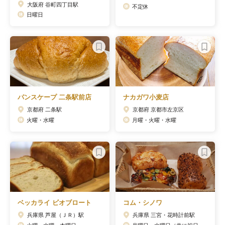
大阪府 谷町四丁目駅
不定休
日曜日
パンスケープ 二条駅前店
ナカガワ小麦店
京都府 二条駅
京都府 京都市左京区
火曜・水曜
月曜・火曜・水曜
ベッカライ ビオブロート
コム・シノワ
兵庫県 芦屋（ＪＲ）駅
兵庫県 三宮・花時計前駅