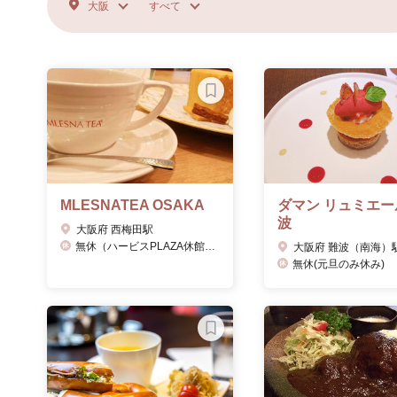
大阪
すべて
MLESNATEA OSAKA
ダマン リュミエー
波
大阪府 西梅田駅
無休（ハービスPLAZA休館日に準ずる）
大阪府 難波（南海）
無休(元旦のみ休み)